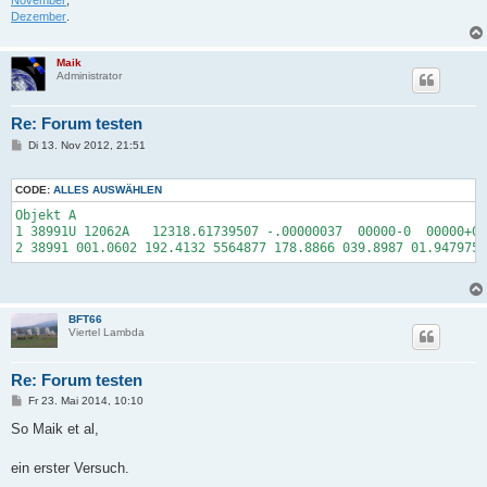
November
,
Dezember
.
Maik
Administrator
Re: Forum testen
B
Di 13. Nov 2012, 21:51
e
i
t
CODE:
ALLES AUSWÄHLEN
r
a
Objekt A

g
1 38991U 12062A   12318.61739507 -.00000037  00000-0  00000+0 
2 38991 001.0602 192.4132 5564877 178.8866 039.8987 01.9479759
BFT66
Viertel Lambda
Re: Forum testen
B
Fr 23. Mai 2014, 10:10
e
i
So Maik et al,
t
r
a
ein erster Versuch.
g