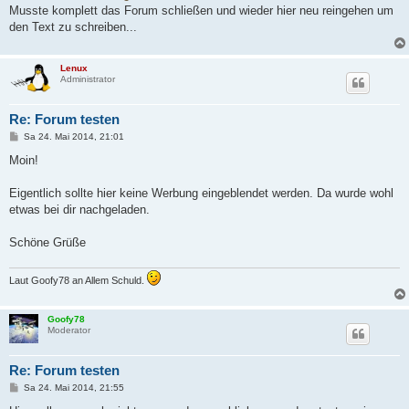
g
Musste komplett das Forum schließen und wieder hier neu reingehen um
den Text zu schreiben...
Lenux
Administrator
Re: Forum testen
B
Sa 24. Mai 2014, 21:01
e
i
Moin!
t
r
a
Eigentlich sollte hier keine Werbung eingeblendet werden. Da wurde wohl
g
etwas bei dir nachgeladen.
Schöne Grüße
Laut Goofy78 an Allem Schuld.
Goofy78
Moderator
Re: Forum testen
B
Sa 24. Mai 2014, 21:55
e
i