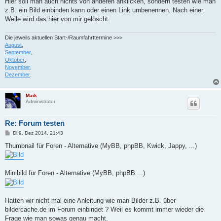
Hier soll man auch nichts von anderen anklicken, sondern testen wie man
t
z.B. ein Bild einbinden kann oder einen Link umbenennen. Nach einer
r
a
Weile wird das hier von mir gelöscht.
g
Die jeweils aktuellen Start-/Raumfahrttermine >>>
August
,
September
,
Oktober
,
November
,
Dezember
.
Maik
Administrator
Re: Forum testen
B
Di 9. Dez 2014, 21:43
e
i
Thumbnail für Foren - Alternative (MyBB, phpBB, Kwick, Jappy, ...)
t
r
a
g
Minibild für Foren - Alternative (MyBB, phpBB ...)
Hatten wir nicht mal eine Anleitung wie man Bilder z.B. über
bildercache.de im Forum einbindet ? Weil es kommt immer wieder die
Frage wie man sowas genau macht.