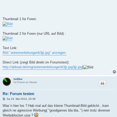
Thumbnail 1 für Foren:
Thumbnail 2 für Foren (nur URL auf Bild) :
Text Link:
Bild "antennenleitungenb3jji.jpg" anzeigen.
Direct Link (zeigt Bild direkt im Forumstest):
http://abload.de/img/antennenleitungenb3jji.jpg3jji.jpg
]
hs68or
Im Forum zu Hause
Re: Forum testen
B
Sa 24. Mai 2014, 20:39
e
i
Was`n hier los ? Hab mal auf das kleine Thumbnail-Bild geklickt...kam
t
gleich ne agressive Werbung( "goodgames bla bla..") rein trotz diverser
r
a
Werbeblocker usw ?