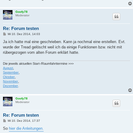
Goofy78
Moderator
Re: Forum testen
B
Mi 10. Dez 2014, 14:03
e
i
Ja ich hatte mal eine geschrieben. Kann ja nochmal eine erstellen. Evt.
t
wurde der Tread gelöscht weil ich da einige Funktionen bzw. nicht mit
r
a
rübergezogen vom alten Forum erklärt hatte.
g
Die jeweils aktuellen Start-/Raumfahrttermine >>>
August
,
September
,
Oktober
,
November
,
Dezember
.
Goofy78
Moderator
Re: Forum testen
B
Mi 10. Dez 2014, 17:37
e
i
So
hier die Anleitungen.
t