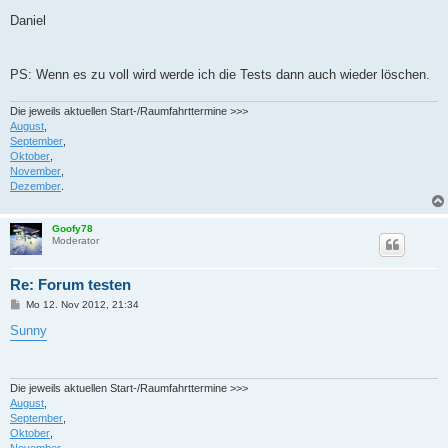
Daniel
PS: Wenn es zu voll wird werde ich die Tests dann auch wieder löschen.
Die jeweils aktuellen Start-/Raumfahrttermine >>>
August
,
September
,
Oktober
,
November
,
Dezember
.
Goofy78
Moderator
Re: Forum testen
B
Mo 12. Nov 2012, 21:34
e
i
Sunny
t
r
a
g
Die jeweils aktuellen Start-/Raumfahrttermine >>>
August
,
September
,
Oktober
,