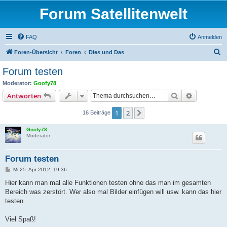
Forum Satellitenwelt
FAQ
Anmelden
S
Foren-Übersicht
Foren
Dies und Das
u
Forum testen
c
Moderator:
Goofy78
h
Suche
Erweiterte
Antworten
e
1
2
Nächste
16 Beiträge
Goofy78
Moderator
Forum testen
B
Mi 25. Apr 2012, 19:36
e
i
Hier kann man mal alle Funktionen testen ohne das man im gesamten
t
Bereich was zerstört. Wer also mal Bilder einfügen will usw. kann das hier
r
a
testen.
g
Viel Spaß!