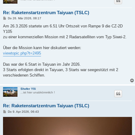
Re: Raketenstartzentrum Taiyuan (TSLC)
B
Do 26. Mär 2026, 08:17
e
i
Am 26.3.2026 startete um 6.51 Uhr Ortszeit von Rampe 9 die CZ-2D
t
Y105
r
a
zu einer kommerziellen Mission mit 2 Radarsatelliten vom Typ Siwei-2.
g
Über die Mission kann hier diskutiert werden:
viewtopic.php?t=2495
Das war der 6.Start in Taiyuan im Jahr 2026.
3 Starts erfolgten direkt in Taiyuan, 3 Starts war seegestützt mit 2
verschiedenen Schiffen.
Shofer Ylli
...ist hier unabkömmlich !
Re: Raketenstartzentrum Taiyuan (TSLC)
B
Do 9. Apr 2026, 06:43
e
i
t
r
a
g