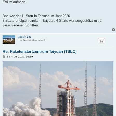
Erdumlaufbahn.
Das war der 11.Start in Taiyuan im Jahr 2026.
7 Starts erfolgten direkt in Taiyuan, 4 Starts war seegestützt mit 2
verschiedenen Schiffen.
Shofer Ylli
...ist hier unabkömmlich !
Re: Raketenstartzentrum Taiyuan (TSLC)
B
Sa 4. Jul 2026, 16:39
e
i
t
r
a
g