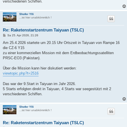
verschiedenen Schiffen.
Shofer Ylli
...ist hier unabkömmlich !
Re: Raketenstartzentrum Taiyuan (TSLC)
B
Sa 25. Apr 2026, 21:26
e
i
Am 25.4.2026 startete um 20.15 Uhr Ortszeit in Taiyuan von Rampe 16
t
die CZ-6 Y15
r
a
zu einer kommerziellen Mission mit dem Erdbeobachtungssatelliten
g
PRSC-EO3 (Pakistan).
Über die Mission kann hier diskutiert werden:
viewtopic.php?t=2516
Das war der 9.Start in Taiyuan im Jahr 2026.
5 Starts erfolgten direkt in Taiyuan, 4 Starts war seegestützt mit 2
verschiedenen Schiffen.
Shofer Ylli
...ist hier unabkömmlich !
Re: Raketenstartzentrum Taiyuan (TSLC)