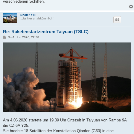
verschiedenen Schiffen.
Shofer Ylli
...ist hier unabkömmlich !
Re: Raketenstartzentrum Taiyuan (TSLC)
B
Do 4. Jun 2026, 22:38
e
i
t
r
a
g
Am 4.06.2026 startete um 19.39 Uhr Ortszeit in Taiyuan von Rampe 9A
die CZ-6A Y25.
Sie brachte 18 Satelliten der Konstellation Qianfan (G60) in eine