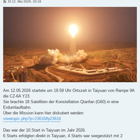
B
Di 12. Mai 2026, 20:16
e
i
t
r
a
g
Am 12.05.2026 startete um 19.59 Uhr Ortszeit in Taiyuan von Rampe 9A
die CZ-6A Y23.
Sie brachte 18 Satelliten der Konstellation Qianfan (G60) in eine
Erdumlaufbahn.
Über die Mission kann hier diskutiert werden:
viewtopic.php?p=23616#p23616
Das war der 10.Start in Taiyuan im Jahr 2026.
6 Starts erfolgten direkt in Taiyuan, 4 Starts war seegestützt mit 2