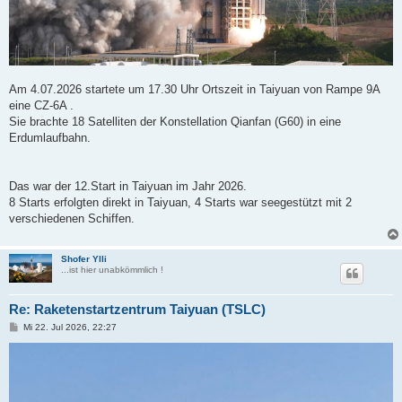
Am 4.07.2026 startete um 17.30 Uhr Ortszeit in Taiyuan von Rampe 9A
eine CZ-6A .
Sie brachte 18 Satelliten der Konstellation Qianfan (G60) in eine
Erdumlaufbahn.
Das war der 12.Start in Taiyuan im Jahr 2026.
8 Starts erfolgten direkt in Taiyuan, 4 Starts war seegestützt mit 2
verschiedenen Schiffen.
Shofer Ylli
...ist hier unabkömmlich !
Re: Raketenstartzentrum Taiyuan (TSLC)
B
Mi 22. Jul 2026, 22:27
e
i
t
r
a
g