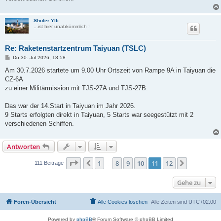
Shofer Ylli
...ist hier unabkömmlich !
Re: Raketenstartzentrum Taiyuan (TSLC)
B
Do 30. Jul 2026, 18:58
e
i
Am 30.7.2026 startete um 9.00 Uhr Ortszeit von Rampe 9A in Taiyuan die
t
CZ-6A
r
a
zu einer Militärmission mit TJS-27A und TJS-27B.
g
Das war der 14.Start in Taiyuan im Jahr 2026.
9 Starts erfolgten direkt in Taiyuan, 5 Starts war seegestützt mit 2
verschiedenen Schiffen.
Antworten
Seite
11
von
12
1
8
9
10
11
12
Vorherige
Nächste
111 Beiträge
…
Gehe zu
Foren-Übersicht
Alle Cookies löschen
Alle Zeiten sind
UTC+02:00
Powered by
phpBB
® Forum Software © phpBB Limited