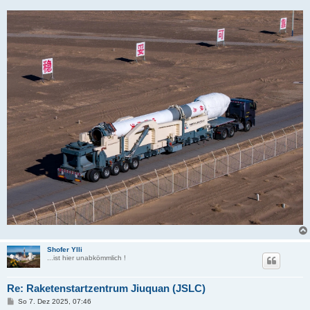
Shofer Ylli
...ist hier unabkömmlich !
Re: Raketenstartzentrum Jiuquan (JSLC)
B
So 7. Dez 2025, 07:46
e