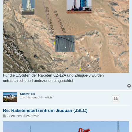
Für die 1.Stufen der Raketen CZ-12A und Zhuque-3 wurden
unterschiedliche Landezonen eingerichtet.
Shofer Ylli
...ist hier unabkömmlich !
Re: Raketenstartzentrum Jiuquan (JSLC)
B
Fr 28. Nov 2025, 22:35
e
i
t
r