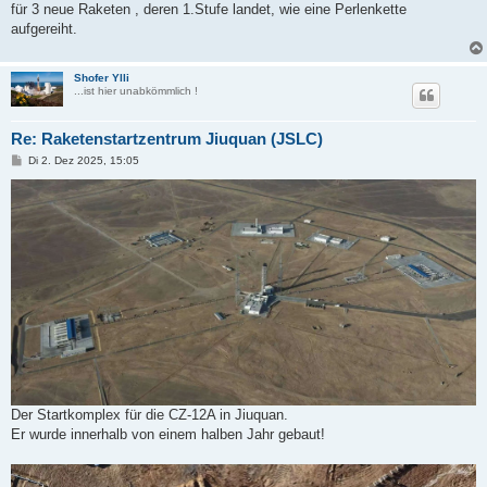
für 3 neue Raketen , deren 1.Stufe landet, wie eine Perlenkette
aufgereiht.
Shofer Ylli
...ist hier unabkömmlich !
Re: Raketenstartzentrum Jiuquan (JSLC)
B
Di 2. Dez 2025, 15:05
e
i
t
r
a
g
Der Startkomplex für die CZ-12A in Jiuquan.
Er wurde innerhalb von einem halben Jahr gebaut!