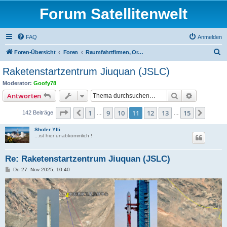
Forum Satellitenwelt
FAQ
Anmelden
S
Foren-Übersicht
Foren
Raumfahrtfirmen, Organisationen und Satellitenträger
u
Raketenstartzentrum Jiuquan (JSLC)
c
Moderator:
Goofy78
h
Suche
Erweiterte
Antworten
e
Seite
11
von
15
1
9
10
11
12
13
15
Vorherige
Nächs
142 Beiträge
…
…
Shofer Ylli
...ist hier unabkömmlich !
Re: Raketenstartzentrum Jiuquan (JSLC)
B
Do 27. Nov 2025, 10:40
e
i
t
r
a
g