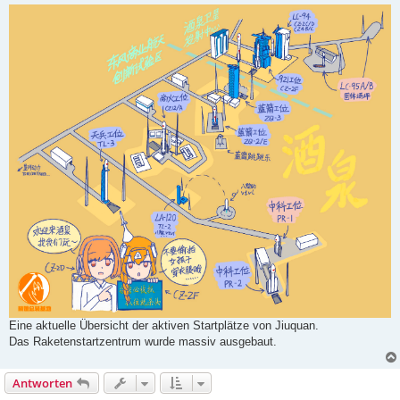
i
t
r
a
g
Eine aktuelle Übersicht der aktiven Startplätze von Jiuquan.
Das Raketenstartzentrum wurde massiv ausgebaut.
Antworten