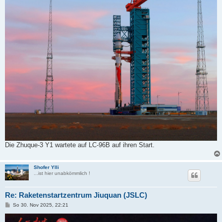
a
g
Die Zhuque-3 Y1 wartete auf LC-96B auf ihren Start.
Shofer Ylli
...ist hier unabkömmlich !
Re: Raketenstartzentrum Jiuquan (JSLC)
B
So 30. Nov 2025, 22:21
e
i