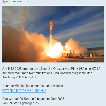
B
Fr 5. Dez 2025, 21:20
e
i
t
r
a
g
Am 5.12.2025 startete um 17.oo Uhr Ortszeit von Platz 95A eine KZ-1A
mit zwei maritimen Kommunikations- und Überwachungssatelliten
Jiaotiong VDES A und B.
Über die Mission kann hier diskutiert werden:
viewtopic.php?p=22471#p22471
Das war der 29.Start in Jiuquan im Jahr 2025.
Von 29 Starts gelangen 26.