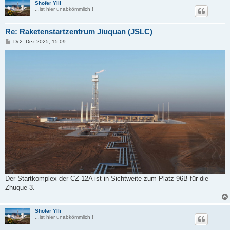
Shofer Ylli
...ist hier unabkömmlich !
Re: Raketenstartzentrum Jiuquan (JSLC)
B
Di 2. Dez 2025, 15:09
e
i
t
r
a
g
Der Startkomplex der CZ-12A ist in Sichtweite zum Platz 96B für die
Zhuque-3.
Shofer Ylli
...ist hier unabkömmlich !