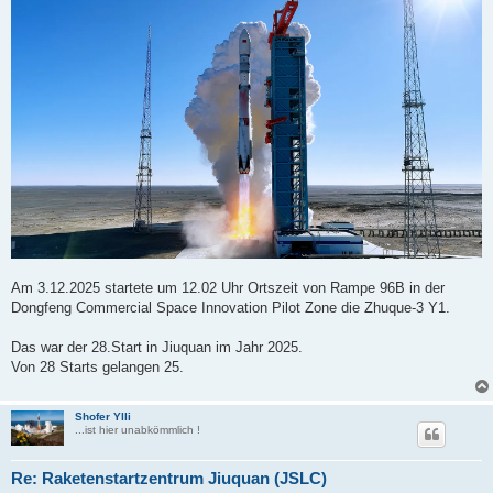
i
t
r
a
g
Am 3.12.2025 startete um 12.02 Uhr Ortszeit von Rampe 96B in der
Dongfeng Commercial Space Innovation Pilot Zone die Zhuque-3 Y1.
Das war der 28.Start in Jiuquan im Jahr 2025.
Von 28 Starts gelangen 25.
Shofer Ylli
...ist hier unabkömmlich !
Re: Raketenstartzentrum Jiuquan (JSLC)