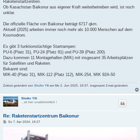
Raketenstartzentren.
Ob Kasachstan Baikonur aus eigener Kraft weiterbetreiben wird, ist noch
unklar.
Die offizielle Fläche von Baikonur beträgt 6717 qkm.
Aktuell (2025) arbeiten immer noch mehr als 10.000 Menschen auf dem
Kosmodrom.
Es gibt 3 funktionstüchtige Startrampen:
PU-6 (Platz 31), PU-24 (Platz 81) und PU-39 (Platz 200).
Dazu kommen 11 Montagehallen (MIK) mit insgesamt 35 Arbeitsplätzen
für Satelliten und Raketen.
Bekannt sind:
MIK-40 (Platz 31), MIK-112 (Platz 112), MIK-254, MIK 92A-50
Zuletzt geändert von
Shofer Ylli
am Mo 2. Jun 2025, 19:37, insgesamt 3-mal geändert.
Shofer Ylli
...ist hier unabkömmlich !
Re: Raketenstartzentrum Baikonur
B
So 7. Apr 2024, 19:27
e
i
t
r