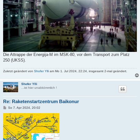
Die Attrappe der Energija-M im MSK-80, vor dem Transport zum Platz
250 (UKSS).
Zuletzt geändert von
Shofer Ylli
am Mo 1. Jul 2024, 22:24, insgesamt 2-mal geändert.
Shofer Ylli
...ist hier unabkömmlich !
Re: Raketenstartzentrum Baikonur
B
So 7. Apr 2024, 20:02
e
i
t
r
a
g