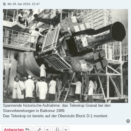
B
Mo 29. Apr 2024, 22:47
e
i
t
r
a
g
Spannende historische Aufnahme: das Teleskop Granat bei den
Starvorbereitungen in Baikonur 1989.
Das Teleskop ist bereits auf der Oberstufe Block D-1 montiert.
Antworten