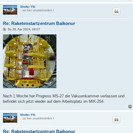
Shofer Ylli
...ist hier unabkömmlich !
Re: Raketenstartzentrum Baikonur
B
So 28. Apr 2024, 08:07
e
i
t
r
a
g
Nach 1 Woche hat Progress MS-27 die Vakuumkammer verlassen und
befindet sich jetzt wieder auf dem Arbeitsplatz im MIK-254.
Shofer Ylli
...ist hier unabkömmlich !
Re: Raketenstartzentrum Baikonur