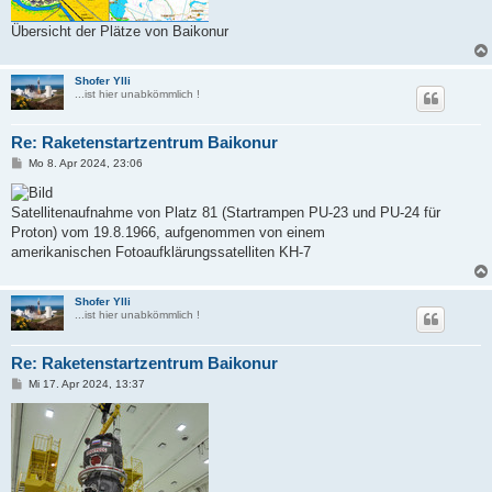
Übersicht der Plätze von Baikonur
Shofer Ylli
...ist hier unabkömmlich !
Re: Raketenstartzentrum Baikonur
B
Mo 8. Apr 2024, 23:06
e
i
t
Satellitenaufnahme von Platz 81 (Startrampen PU-23 und PU-24 für
r
a
Proton) vom 19.8.1966, aufgenommen von einem
g
amerikanischen Fotoaufklärungssatelliten KH-7
Shofer Ylli
...ist hier unabkömmlich !
Re: Raketenstartzentrum Baikonur
B
Mi 17. Apr 2024, 13:37
e
i
t
r
a
g