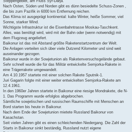
Steppengebiet, am Fluss Syr-Darja.
Nach Osten, Süden und Norden gibt es dünn besiedelte Schuss-Zonen ,
die bis zum Pazifik in 6000 km Entfernung reichen.
Das Klima ist ausgeprägt kontinental: kalte Winter, heiße Sommer, viel
Sonne, starker Wind.
Wichtigste Infrastruktur ist die Eisenbahntrasse Moskau-Taschkent.
Alles, was benötigt wird, wird mit der Bahn oder (wenn notwendig) mit
dem Flugzeug angeliefert.
Baikonur ist das mit Abstand größte Raketenstartzentrum der Welt.
Die Anlagen verteilen sich über viele Dutzend Kilometer und sind weit
auseinander gezogen.
Baikonur wurde in der Sowjetunion als Raketenversuchsgelände gebaut.
Sehr schnell wurde die für das Militär entwickelte Semjorka-Rakete in
eine Trägerrakete umgewandelt.
Am 4.10.1957 startete mit einer solchen Rakete Sputnik-1.
Juri Gagarin folgte mit einer weiter entwickelten Semjorka-Rakete am
12.4.1961.
In den 1960er Jahren startete in Baikonur eine riesige Mondrakete, die N-
1. Das Programm wurde erfolglos abgebrochen.
Sämtliche sowjetischen und russischen Raumschiffe mit Menschen an
Bord starten bis heute in Baikonur.
Nach dem Ende der Sowjetunion mietete Russland Baikonur von
Kasachstan.
Seit vielen Jahren gibt es einen schleichenden Niedergang. Die Zahl der
Starts in Baikonur sinkt beständig, Russland nutzt eigene