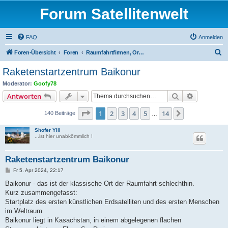
Forum Satellitenwelt
FAQ
Anmelden
S
Foren-Übersicht
Foren
Raumfahrtfirmen, Organisationen und Satellitenträger
u
Raketenstartzentrum Baikonur
c
Moderator:
Goofy78
h
Suche
Erweiterte
Antworten
e
Seite
1
von
14
1
2
3
4
5
14
Nächste
140 Beiträge
…
Shofer Ylli
...ist hier unabkömmlich !
Raketenstartzentrum Baikonur
B
Fr 5. Apr 2024, 22:17
e
i
Baikonur - das ist der klassische Ort der Raumfahrt schlechthin.
t
Kurz zusammengefasst:
r
a
Startplatz des ersten künstlichen Erdsatelliten und des ersten Menschen
g
im Weltraum.
Baikonur liegt in Kasachstan, in einem abgelegenen flachen