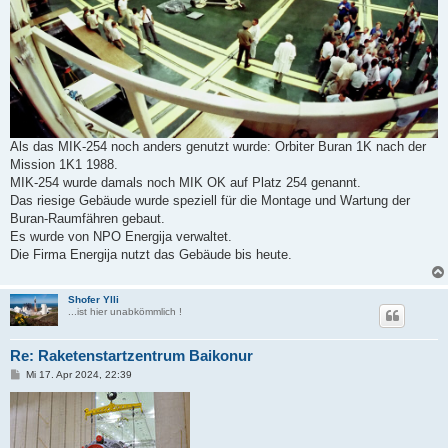
Als das MIK-254 noch anders genutzt wurde: Orbiter Buran 1K nach der
Mission 1K1 1988.
MIK-254 wurde damals noch MIK OK auf Platz 254 genannt.
Das riesige Gebäude wurde speziell für die Montage und Wartung der
Buran-Raumfähren gebaut.
Es wurde von NPO Energija verwaltet.
Die Firma Energija nutzt das Gebäude bis heute.
Shofer Ylli
...ist hier unabkömmlich !
Re: Raketenstartzentrum Baikonur
B
Mi 17. Apr 2024, 22:39
e
i
t
r
a
g