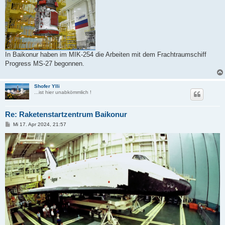
In Baikonur haben im MIK-254 die Arbeiten mit dem Frachtraumschiff
Progress MS-27 begonnen.
Shofer Ylli
...ist hier unabkömmlich !
Re: Raketenstartzentrum Baikonur
B
Mi 17. Apr 2024, 21:57
e
i
t
r
a
g