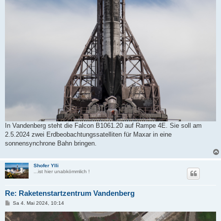
In Vandenberg steht die Falcon B1061.20 auf Rampe 4E. Sie soll am
2.5.2024 zwei Erdbeobachtungssatelliten für Maxar in eine
sonnensynchrone Bahn bringen.
Shofer Ylli
...ist hier unabkömmlich !
Re: Raketenstartzentrum Vandenberg
B
Sa 4. Mai 2024, 10:14
e
i
t