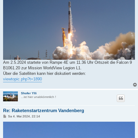
i
t
r
a
g
Am 2.5.2024 startete von Rampe 4E um 11.36 Uhr Ortszeit die Falcon 9
B1061.20 zur Mission WorldView Legion L1.
Über die Satelliten kann hier diskutiert werden:
viewtopic.php?t=1890
Shofer Ylli
...ist hier unabkömmlich !
Re: Raketenstartzentrum Vandenberg
B
Sa 4. Mai 2024, 22:14
e
i
t
r
a