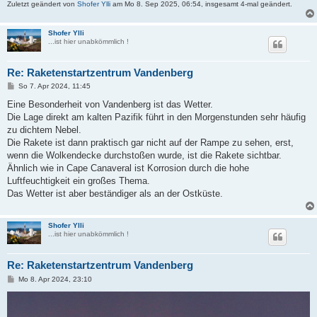
Zuletzt geändert von
Shofer Ylli
am Mo 8. Sep 2025, 06:54, insgesamt 4-mal geändert.
Shofer Ylli
...ist hier unabkömmlich !
Re: Raketenstartzentrum Vandenberg
B
So 7. Apr 2024, 11:45
e
i
Eine Besonderheit von Vandenberg ist das Wetter.
t
Die Lage direkt am kalten Pazifik führt in den Morgenstunden sehr häufig
r
a
zu dichtem Nebel.
g
Die Rakete ist dann praktisch gar nicht auf der Rampe zu sehen, erst,
wenn die Wolkendecke durchstoßen wurde, ist die Rakete sichtbar.
Ähnlich wie in Cape Canaveral ist Korrosion durch die hohe
Luftfeuchtigkeit ein großes Thema.
Das Wetter ist aber beständiger als an der Ostküste.
Shofer Ylli
...ist hier unabkömmlich !
Re: Raketenstartzentrum Vandenberg
B
Mo 8. Apr 2024, 23:10
e
i
t
r