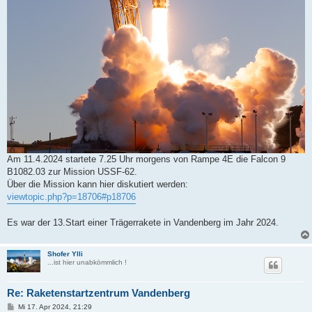
Am 11.4.2024 startete 7.25 Uhr morgens von Rampe 4E die Falcon 9
B1082.03 zur Mission USSF-62.
Über die Mission kann hier diskutiert werden:
viewtopic.php?p=18706#p18706
Es war der 13.Start einer Trägerrakete in Vandenberg im Jahr 2024.
Shofer Ylli
...ist hier unabkömmlich !
Re: Raketenstartzentrum Vandenberg
B
Mi 17. Apr 2024, 21:29