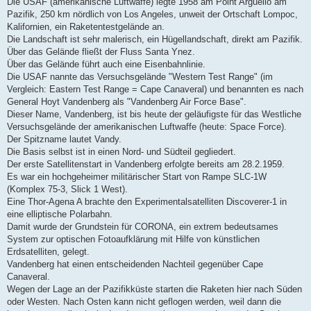
Die USAF (amerikanische Luftwaffe) legte 1958 am Point Arguello am
Pazifik, 250 km nördlich von Los Angeles, unweit der Ortschaft Lompoc,
Kalifornien, ein Raketentestgelände an.
Die Landschaft ist sehr malerisch, ein Hügellandschaft, direkt am Pazifik.
Über das Gelände fließt der Fluss Santa Ynez.
Über das Gelände führt auch eine Eisenbahnlinie.
Die USAF nannte das Versuchsgelände "Western Test Range" (im
Vergleich: Eastern Test Range = Cape Canaveral) und benannten es nach
General Hoyt Vandenberg als "Vandenberg Air Force Base".
Dieser Name, Vandenberg, ist bis heute der geläufigste für das Westliche
Versuchsgelände der amerikanischen Luftwaffe (heute: Space Force).
Der Spitzname lautet Vandy.
Die Basis selbst ist in einen Nord- und Südteil gegliedert.
Der erste Satellitenstart in Vandenberg erfolgte bereits am 28.2.1959.
Es war ein hochgeheimer militärischer Start von Rampe SLC-1W
(Komplex 75-3, Slick 1 West).
Eine Thor-Agena A brachte den Experimentalsatelliten Discoverer-1 in
eine elliptische Polarbahn.
Damit wurde der Grundstein für CORONA, ein extrem bedeutsames
System zur optischen Fotoaufklärung mit Hilfe von künstlichen
Erdsatelliten, gelegt.
Vandenberg hat einen entscheidenden Nachteil gegenüber Cape
Canaveral.
Wegen der Lage an der Pazifikküste starten die Raketen hier nach Süden
oder Westen. Nach Osten kann nicht geflogen werden, weil dann die