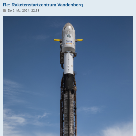
Re: Raketenstartzentrum Vandenberg
B
Do 2. Mai 2024, 22:33
e
i
t
r
a
g