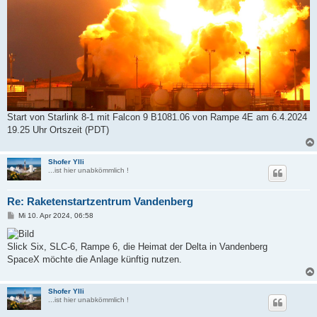
Start von Starlink 8-1 mit Falcon 9 B1081.06 von Rampe 4E am 6.4.2024
19.25 Uhr Ortszeit (PDT)
Shofer Ylli
...ist hier unabkömmlich !
Re: Raketenstartzentrum Vandenberg
B
Mi 10. Apr 2024, 06:58
e
i
t
Slick Six, SLC-6, Rampe 6, die Heimat der Delta in Vandenberg
r
a
SpaceX möchte die Anlage künftig nutzen.
g
Shofer Ylli
...ist hier unabkömmlich !