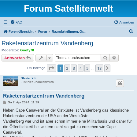
Forum Satellitenwelt
FAQ
Anmelden
S
Foren-Übersicht
Foren
Raumfahrtfirmen, Organisationen und Satellitenträger
u
Raketenstartzentrum Vandenberg
c
Moderator:
Goofy78
h
Suche
Erweiterte
Antworten
e
Seite
1
von
18
1
2
3
4
5
18
Nächste
179 Beiträge
…
Shofer Ylli
...ist hier unabkömmlich !
Raketenstartzentrum Vandenberg
B
So 7. Apr 2024, 11:39
e
i
Neben Cape Canaveral an der Ostküste ist Vandenberg das klassische
t
Raketenstartzentrum der USA an der Westküste.
r
a
Vandenberg war und ist aber schon immer eine Militärbasis und daher für
g
die Öffentlichkeit bei weitem nicht so gut zu erreichen wie Cape
Canaveral.