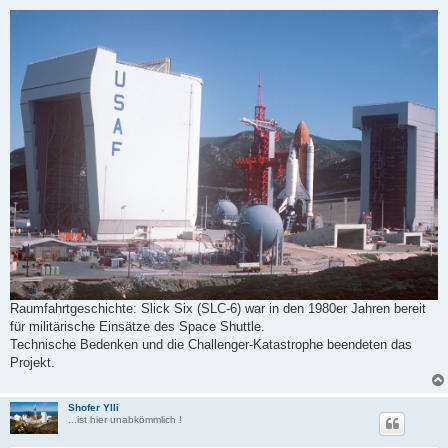
e
i
t
r
a
g
Raumfahrtgeschichte: Slick Six (SLC-6) war in den 1980er Jahren bereit
für militärische Einsätze des Space Shuttle.
Technische Bedenken und die Challenger-Katastrophe beendeten das
Projekt.
Shofer Ylli
...ist hier unabkömmlich !