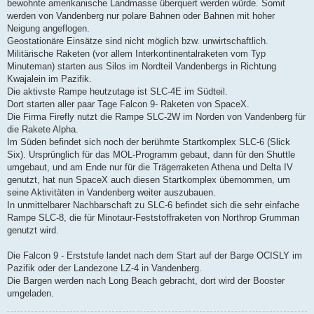
bewohnte amerikanische Landmasse überquert werden würde. Somit
werden von Vandenberg nur polare Bahnen oder Bahnen mit hoher
Neigung angeflogen.
Geostationäre Einsätze sind nicht möglich bzw. unwirtschaftlich.
Militärische Raketen (vor allem Interkontinentalraketen vom Typ
Minuteman) starten aus Silos im Nordteil Vandenbergs in Richtung
Kwajalein im Pazifik.
Die aktivste Rampe heutzutage ist SLC-4E im Südteil.
Dort starten aller paar Tage Falcon 9- Raketen von SpaceX.
Die Firma Firefly nutzt die Rampe SLC-2W im Norden von Vandenberg für
die Rakete Alpha.
Im Süden befindet sich noch der berühmte Startkomplex SLC-6 (Slick
Six). Ursprünglich für das MOL-Programm gebaut, dann für den Shuttle
umgebaut, und am Ende nur für die Trägerraketen Athena und Delta IV
genutzt, hat nun SpaceX auch diesen Startkomplex übernommen, um
seine Aktivitäten in Vandenberg weiter auszubauen.
In unmittelbarer Nachbarschaft zu SLC-6 befindet sich die sehr einfache
Rampe SLC-8, die für Minotaur-Feststoffraketen von Northrop Grumman
genutzt wird.
Die Falcon 9 - Erststufe landet nach dem Start auf der Barge OCISLY im
Pazifik oder der Landezone LZ-4 in Vandenberg.
Die Bargen werden nach Long Beach gebracht, dort wird der Booster
umgeladen.