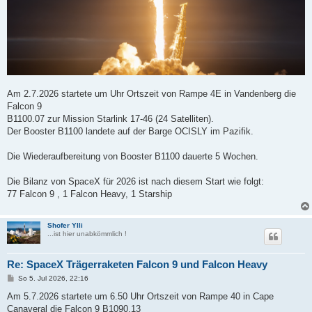
Am 2.7.2026 startete um Uhr Ortszeit von Rampe 4E in Vandenberg die
Falcon 9
B1100.07 zur Mission Starlink 17-46 (24 Satelliten).
Der Booster B1100 landete auf der Barge OCISLY im Pazifik.
Die Wiederaufbereitung von Booster B1100 dauerte 5 Wochen.
Die Bilanz von SpaceX für 2026 ist nach diesem Start wie folgt:
77 Falcon 9 , 1 Falcon Heavy, 1 Starship
Shofer Ylli
...ist hier unabkömmlich !
Re: SpaceX Trägerraketen Falcon 9 und Falcon Heavy
B
So 5. Jul 2026, 22:16
e
i
Am 5.7.2026 startete um 6.50 Uhr Ortszeit von Rampe 40 in Cape
t
Canaveral die Falcon 9 B1090.13
r