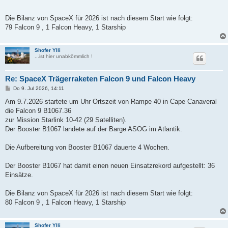
Die Bilanz von SpaceX für 2026 ist nach diesem Start wie folgt:
79 Falcon 9 , 1 Falcon Heavy, 1 Starship
Shofer Ylli
...ist hier unabkömmlich !
Re: SpaceX Trägerraketen Falcon 9 und Falcon Heavy
B
Do 9. Jul 2026, 14:11
e
i
Am 9.7.2026 startete um Uhr Ortszeit von Rampe 40 in Cape Canaveral
t
die Falcon 9 B1067.36
r
a
zur Mission Starlink 10-42 (29 Satelliten).
g
Der Booster B1067 landete auf der Barge ASOG im Atlantik.
Die Aufbereitung von Booster B1067 dauerte 4 Wochen.
Der Booster B1067 hat damit einen neuen Einsatzrekord aufgestellt: 36
Einsätze.
Die Bilanz von SpaceX für 2026 ist nach diesem Start wie folgt:
80 Falcon 9 , 1 Falcon Heavy, 1 Starship
Shofer Ylli