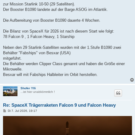
a
zur Mission Starlink 10-50 (29 Satelliten).
g
Der Booster B1090 landete auf der Barge ASOG im Atlantik.
Die Aufbereitung von Booster B1090 dauerte 4 Wochen.
Die Bilanz von SpaceX für 2026 ist nach diesem Start wie folgt:
78 Falcon 9 , 1 Falcon Heavy, 1 Starship
Neben den 29 Starlink-Satelliten wurden mit der 1.Stufe B1090 zwei
Behälter "Fabships" von Besxar (USA)
mitgeführt.
Die Behälter werden Clipper Class genannt und haben die Größe einer
Mikrowelle.
Besxar will mit Fabships Halbleiter im Orbit herstellen.
Shofer Ylli
...ist hier unabkömmlich !
Re: SpaceX Trägerraketen Falcon 9 und Falcon Heavy
B
Di 7. Jul 2026, 19:17
e
i
t
r
a
g