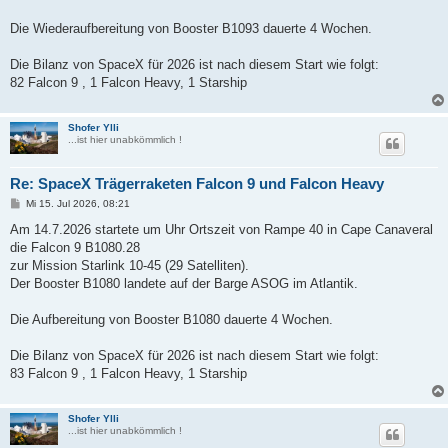
Die Wiederaufbereitung von Booster B1093 dauerte 4 Wochen.
Die Bilanz von SpaceX für 2026 ist nach diesem Start wie folgt:
82 Falcon 9 , 1 Falcon Heavy, 1 Starship
Shofer Ylli
...ist hier unabkömmlich !
Re: SpaceX Trägerraketen Falcon 9 und Falcon Heavy
B
Mi 15. Jul 2026, 08:21
e
i
Am 14.7.2026 startete um Uhr Ortszeit von Rampe 40 in Cape Canaveral
t
die Falcon 9 B1080.28
r
a
zur Mission Starlink 10-45 (29 Satelliten).
g
Der Booster B1080 landete auf der Barge ASOG im Atlantik.
Die Aufbereitung von Booster B1080 dauerte 4 Wochen.
Die Bilanz von SpaceX für 2026 ist nach diesem Start wie folgt:
83 Falcon 9 , 1 Falcon Heavy, 1 Starship
Shofer Ylli
...ist hier unabkömmlich !