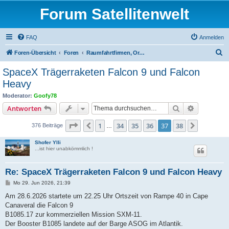
Forum Satellitenwelt
FAQ
Anmelden
S
Foren-Übersicht
Foren
Raumfahrtfirmen, Organisationen und Satellitenträger
u
SpaceX Trägerraketen Falcon 9 und Falcon
c
Heavy
h
Moderator:
Goofy78
e
Suche
Erweiterte
Antworten
Seite
37
von
38
1
34
35
36
37
38
Vorherige
Nächste
376 Beiträge
…
Shofer Ylli
...ist hier unabkömmlich !
Re: SpaceX Trägerraketen Falcon 9 und Falcon Heavy
B
Mo 29. Jun 2026, 21:39
e
i
Am 28.6.2026 startete um 22.25 Uhr Ortszeit von Rampe 40 in Cape
t
Canaveral die Falcon 9
r
a
B1085.17 zur kommerziellen Mission SXM-11.
g
Der Booster B1085 landete auf der Barge ASOG im Atlantik.