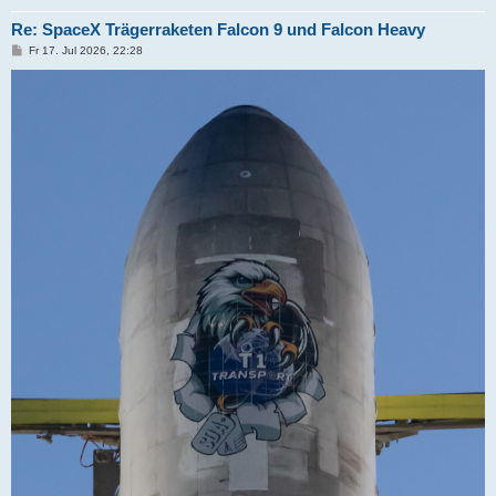
Re: SpaceX Trägerraketen Falcon 9 und Falcon Heavy
B
Fr 17. Jul 2026, 22:28
e
i
t
r
a
g