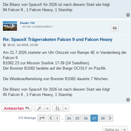
Die Bilanz von SpaceX für 2026 ist nach diesem Start wie folgt:
84 Falcon 9 , 1 Falcon Heavy, 1 Starship
Shofer Ylli
...ist hier unabkömmlich !
Re: SpaceX Trägerraketen Falcon 9 und Falcon Heavy
B
Mi 22. Jul 2026, 22:06
e
i
Am 21.7.2026 startete um Uhr Ortszeit von Rampe 4E in Vandenberg die
t
Falcon 9
r
a
B1082.23 zur Mission Starlink 17-39 (24 Satelliten).
g
Der Booster B1082 landete auf der Barge OCISLY im Pazifik.
Die Wiederaufbereitung von Booster B1082 dauerte 7 Wochen.
Die Bilanz von SpaceX für 2026 ist nach diesem Start wie folgt:
85 Falcon 9 , 1 Falcon Heavy, 1 Starship
Antworten
Seite
37
von
38
1
34
35
36
37
38
Vorherige
Nächste
376 Beiträge
…
Gehe zu