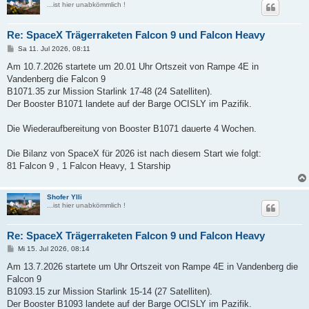
...ist hier unabkömmlich !
Re: SpaceX Trägerraketen Falcon 9 und Falcon Heavy
B
Sa 11. Jul 2026, 08:11
e
i
Am 10.7.2026 startete um 20.01 Uhr Ortszeit von Rampe 4E in
t
Vandenberg die Falcon 9
r
a
B1071.35 zur Mission Starlink 17-48 (24 Satelliten).
g
Der Booster B1071 landete auf der Barge OCISLY im Pazifik.
Die Wiederaufbereitung von Booster B1071 dauerte 4 Wochen.
Die Bilanz von SpaceX für 2026 ist nach diesem Start wie folgt:
81 Falcon 9 , 1 Falcon Heavy, 1 Starship
Shofer Ylli
...ist hier unabkömmlich !
Re: SpaceX Trägerraketen Falcon 9 und Falcon Heavy
B
Mi 15. Jul 2026, 08:14
e
i
Am 13.7.2026 startete um Uhr Ortszeit von Rampe 4E in Vandenberg die
t
Falcon 9
r
a
B1093.15 zur Mission Starlink 15-14 (27 Satelliten).
g
Der Booster B1093 landete auf der Barge OCISLY im Pazifik.