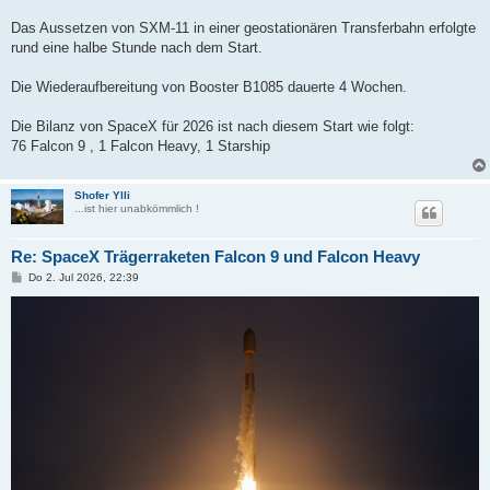
Das Aussetzen von SXM-11 in einer geostationären Transferbahn erfolgte
rund eine halbe Stunde nach dem Start.
Die Wiederaufbereitung von Booster B1085 dauerte 4 Wochen.
Die Bilanz von SpaceX für 2026 ist nach diesem Start wie folgt:
76 Falcon 9 , 1 Falcon Heavy, 1 Starship
Shofer Ylli
...ist hier unabkömmlich !
Re: SpaceX Trägerraketen Falcon 9 und Falcon Heavy
B
Do 2. Jul 2026, 22:39
e
i
t
r
a
g