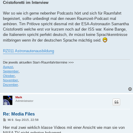
Cristoforetti im Interview
r
a
g
Wer so wie ich gerne nebenher Podcasts hört und sich für Raumfahrt
begeistert, sollte unbedingt mal den neuen Raumzeit-Podcast mal
anhören. Tim Pritlove spricht diesmal mit der ESA-Astronautin Samantha
Cristoforetti welche erst vor kurzem noch auf der ISS war. Keine Bange,
die Italienerin spricht perfekt deutsch, ihr müsst keine Sprachkenntnisse
mitbringen wenn ihr der deutschen Sprache mächtig seid.
RZ011 Astronautenausbildung
Die jeweils aktuellen Start-/Raumfahrttermine >>>
August
,
September
,
Oktober
,
November
,
Dezember
.
Maik
Administrator
Re: Media Files
B
Mi 9. Sep 2015, 22:58
e
i
Hier mal zwei wirklich klasse Videos mit einer Ansicht wie man sie von
t
NASA TV nicht geboten bekommt.