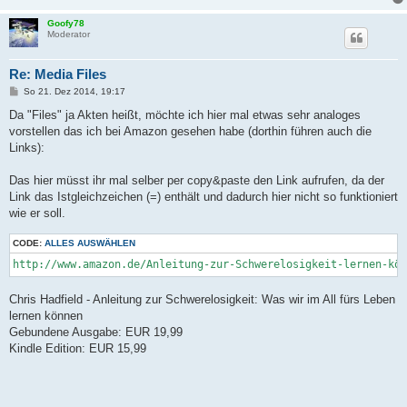
Goofy78
Moderator
Re: Media Files
B
So 21. Dez 2014, 19:17
e
i
Da "Files" ja Akten heißt, möchte ich hier mal etwas sehr analoges
t
vorstellen das ich bei Amazon gesehen habe (dorthin führen auch die
r
a
Links):
g
Das hier müsst ihr mal selber per copy&paste den Link aufrufen, da der
Link das Istgleichzeichen (=) enthält und dadurch hier nicht so funktioniert
wie er soll.
CODE:
ALLES AUSWÄHLEN
http://www.amazon.de/Anleitung-zur-Schwerelosigkeit-lernen-kön
Chris Hadfield - Anleitung zur Schwerelosigkeit: Was wir im All fürs Leben
lernen können
Gebundene Ausgabe: EUR 19,99
Kindle Edition: EUR 15,99