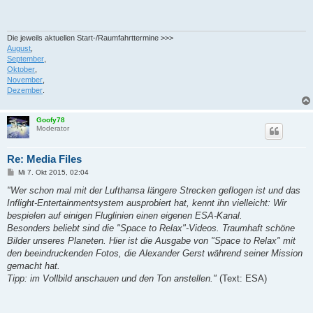
t
r
a
g
Die jeweils aktuellen Start-/Raumfahrttermine >>>
August
,
September
,
Oktober
,
November
,
Dezember
.
Goofy78
Moderator
Re: Media Files
B
Mi 7. Okt 2015, 02:04
e
i
"Wer schon mal mit der Lufthansa längere Strecken geflogen ist und das
t
Inflight-Entertainmentsystem ausprobiert hat, kennt ihn vielleicht: Wir
r
a
bespielen auf einigen Fluglinien einen eigenen ESA-Kanal.
g
Besonders beliebt sind die "Space to Relax"-Videos. Traumhaft schöne
Bilder unseres Planeten. Hier ist die Ausgabe von "Space to Relax" mit
den beeindruckenden Fotos, die Alexander Gerst während seiner Mission
gemacht hat.
Tipp: im Vollbild anschauen und den Ton anstellen."
(Text: ESA)