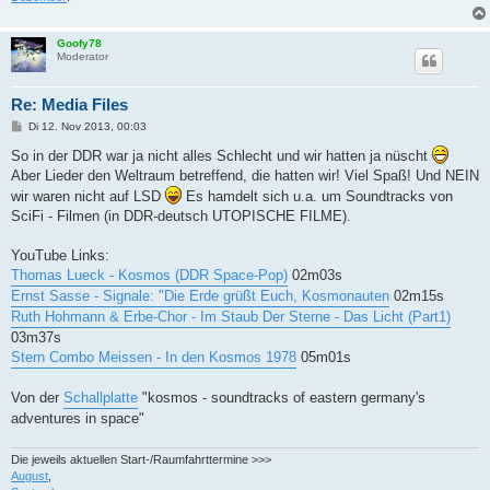
Goofy78
Moderator
Re: Media Files
B
Di 12. Nov 2013, 00:03
e
i
So in der DDR war ja nicht alles Schlecht und wir hatten ja nüscht
t
Aber Lieder den Weltraum betreffend, die hatten wir! Viel Spaß! Und NEIN
r
a
wir waren nicht auf LSD
Es hamdelt sich u.a. um Soundtracks von
g
SciFi - Filmen (in DDR-deutsch UTOPISCHE FILME).
YouTube Links:
Thomas Lueck - Kosmos (DDR Space-Pop)
02m03s
Ernst Sasse - Signale: "Die Erde grüßt Euch, Kosmonauten
02m15s
Ruth Hohmann & Erbe-Chor - Im Staub Der Sterne - Das Licht (Part1)
03m37s
Stern Combo Meissen - In den Kosmos 1978
05m01s
Von der
Schallplatte
"kosmos - soundtracks of eastern germany's
adventures in space"
Die jeweils aktuellen Start-/Raumfahrttermine >>>
August
,