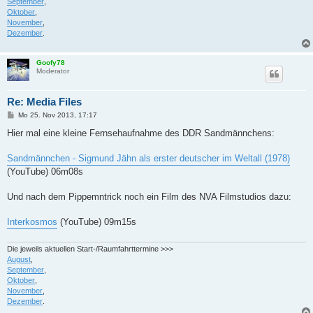
September
,
Oktober
,
November
,
Dezember
.
Goofy78
Moderator
Re: Media Files
B
Mo 25. Nov 2013, 17:17
e
i
Hier mal eine kleine Fernsehaufnahme des DDR Sandmännchens:
t
r
a
Sandmännchen - Sigmund Jähn als erster deutscher im Weltall (1978)
g
(YouTube) 06m08s
Und nach dem Pippemntrick noch ein Film des NVA Filmstudios dazu:
Interkosmos
(YouTube) 09m15s
Die jeweils aktuellen Start-/Raumfahrttermine >>>
August
,
September
,
Oktober
,
November
,
Dezember
.