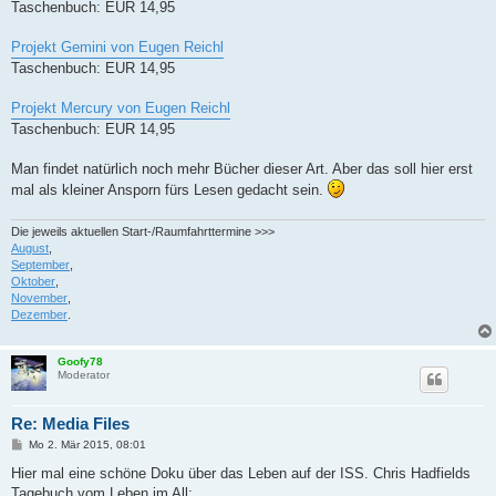
Taschenbuch: EUR 14,95
Projekt Gemini von Eugen Reichl
Taschenbuch: EUR 14,95
Projekt Mercury von Eugen Reichl
Taschenbuch: EUR 14,95
Man findet natürlich noch mehr Bücher dieser Art. Aber das soll hier erst
mal als kleiner Ansporn fürs Lesen gedacht sein.
Die jeweils aktuellen Start-/Raumfahrttermine >>>
August
,
September
,
Oktober
,
November
,
Dezember
.
Goofy78
Moderator
Re: Media Files
B
Mo 2. Mär 2015, 08:01
e
i
Hier mal eine schöne Doku über das Leben auf der ISS. Chris Hadfields
t
Tagebuch vom Leben im All: