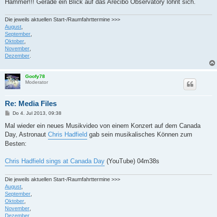
Hammer!!! Gerade ein Blick auf das Arecibo Observatory lohnt sich.
Die jeweils aktuellen Start-/Raumfahrttermine >>>
August
,
September
,
Oktober
,
November
,
Dezember
.
Goofy78
Moderator
Re: Media Files
B
Do 4. Jul 2013, 09:38
e
i
Mal wieder ein neues Musikvideo von einem Konzert auf dem Canada
t
Day, Astronaut
Chris Hadfield
gab sein musikalisches Können zum
r
a
Besten:
g
Chris Hadfield sings at Canada Day
(YouTube) 04m38s
Die jeweils aktuellen Start-/Raumfahrttermine >>>
August
,
September
,
Oktober
,
November
,
Dezember
.