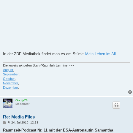
In der ZDF Mediathek findet man es am Stück:
Mein Leben im All
Die jeweils aktuellen Start-/Raumfahrttermine >>>
August
,
September
,
Oktober
,
November
,
Dezember
.
Goofy78
Moderator
Re: Media Files
B
Fr 24. Jul 2015, 12:13
e
i
Raumzeit-Podcast Nr. 11 mit der ESA-Astronautin Samantha
t