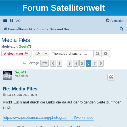
Forum Satellitenwelt
FAQ
Anmelden
S
Foren-Übersicht
Foren
Dies und Das
u
Media Files
c
Moderator:
Goofy78
h
Suche
Erweiterte
Antworten
e
Seite
6
von
7
1
3
4
5
6
7
Vorherige
Nächste
67 Beiträge
…
Goofy78
Moderator
Re: Media Files
B
Sa 15. Jun 2013, 02:57
e
i
Klickt Euch mal durch die Links die da auf der folgenden Seite zu finden
t
sind:
r
a
g
http://www.josefrancisco.org/photograph ... #workshops