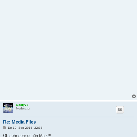
Goofy78
Moderator
Re: Media Files
B
Do 10. Sep 2015, 22:33
e
i
Oh sehr sehr schön Maik!!!