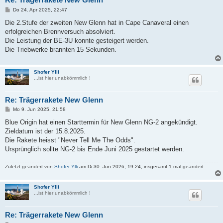
B
Do 24. Apr 2025, 22:47
e
i
Die 2.Stufe der zweiten New Glenn hat in Cape Canaveral einen
t
erfolgreichen Brennversuch absolviert.
r
a
Die Leistung der BE-3U konnte gesteigert werden.
g
Die Triebwerke brannten 15 Sekunden.
Shofer Ylli
...ist hier unabkömmlich !
Re: Trägerrakete New Glenn
B
Mo 9. Jun 2025, 21:58
e
i
Blue Origin hat einen Starttermin für New Glenn NG-2 angekündigt.
t
Zieldatum ist der 15.8.2025.
r
a
Die Rakete heisst "Never Tell Me The Odds".
g
Ursprünglich sollte NG-2 bis Ende Juni 2025 gestartet werden.
Zuletzt geändert von
Shofer Ylli
am Di 30. Jun 2026, 19:24, insgesamt 1-mal geändert.
Shofer Ylli
...ist hier unabkömmlich !
Re: Trägerrakete New Glenn