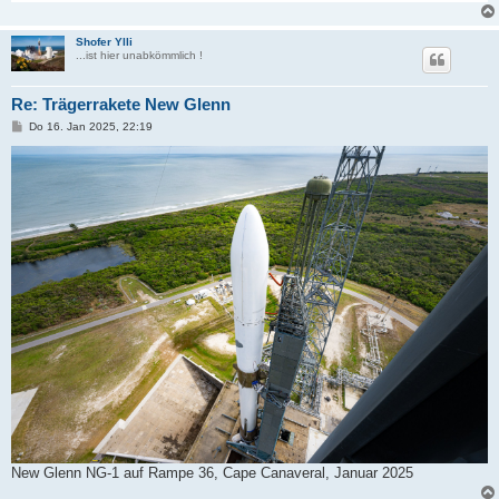
Shofer Ylli
...ist hier unabkömmlich !
Re: Trägerrakete New Glenn
B
Do 16. Jan 2025, 22:19
e
i
t
r
a
g
New Glenn NG-1 auf Rampe 36, Cape Canaveral, Januar 2025