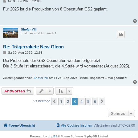
B
Mo 9. Jun 2025, 22:00
e
i
Für 2025 ist die Produktion von 8 Oberstufen GS2 geplant.
t
r
a
g
Shofer Ylli
...ist hier unabkömmlich !
Re: Trägerrakete New Glenn
B
Sa 30. Aug 2025, 12:33
e
i
Die Probeläufe der GS2-Oberstufen werden fortgesetzt.
t
Die 3.Stufe ist einsatzbereit, die 4.Stufe wird vorbereitet (August 2025).
r
a
g
Zuletzt geändert von
Shofer Ylli
am Fr 26. Sep 2025, 19:08, insgesamt 1-mal geändert.
Antworten
1
2
3
4
5
6
Vorherige
Nächste
53 Beiträge
Gehe zu
Foren-Übersicht
Alle Cookies löschen
Alle Zeiten sind
UTC+02:00
Powered by
phpBB
® Forum Software © phpBB Limited