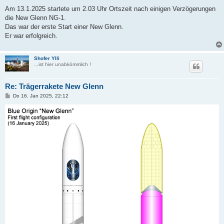
Am 13.1.2025 startete um 2.03 Uhr Ortszeit nach einigen Verzögerungen
die New Glenn NG-1.
Das war der erste Start einer New Glenn.
Er war erfolgreich.
Shofer Ylli
...ist hier unabkömmlich !
Re: Trägerrakete New Glenn
B
Do 16. Jan 2025, 22:12
e
i
t
r
a
g