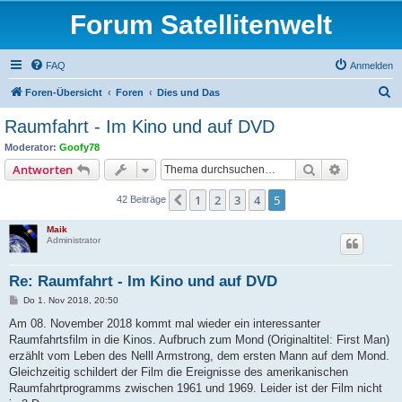
Forum Satellitenwelt
FAQ
Anmelden
S
Foren-Übersicht
Foren
Dies und Das
u
Raumfahrt - Im Kino und auf DVD
c
Moderator:
Goofy78
h
Suche
Erweiterte
Antworten
e
1
2
3
4
5
Vorherige
42 Beiträge
Maik
Administrator
Re: Raumfahrt - Im Kino und auf DVD
B
Do 1. Nov 2018, 20:50
e
i
Am 08. November 2018 kommt mal wieder ein interessanter
t
Raumfahrtsfilm in die Kinos. Aufbruch zum Mond (Originaltitel: First Man)
r
a
erzählt vom Leben des Nelll Armstrong, dem ersten Mann auf dem Mond.
g
Gleichzeitig schildert der Film die Ereignisse des amerikanischen
Raumfahrtprogramms zwischen 1961 und 1969. Leider ist der Film nicht