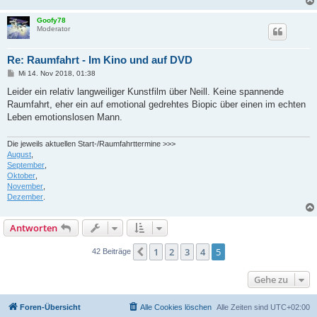
Goofy78
Moderator
Re: Raumfahrt - Im Kino und auf DVD
B
Mi 14. Nov 2018, 01:38
e
i
Leider ein relativ langweiliger Kunstfilm über Neill. Keine spannende
t
Raumfahrt, eher ein auf emotional gedrehtes Biopic über einen im echten
r
a
Leben emotionslosen Mann.
g
Die jeweils aktuellen Start-/Raumfahrttermine >>>
August
,
September
,
Oktober
,
November
,
Dezember
.
Antworten
1
2
3
4
5
Vorherige
42 Beiträge
Gehe zu
Foren-Übersicht
Alle Cookies löschen
Alle Zeiten sind
UTC+02:00