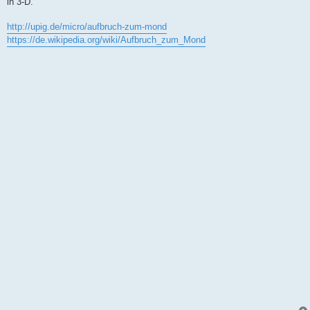
in 3-D.
http://upig.de/micro/aufbruch-zum-mond
https://de.wikipedia.org/wiki/Aufbruch_zum_Mond