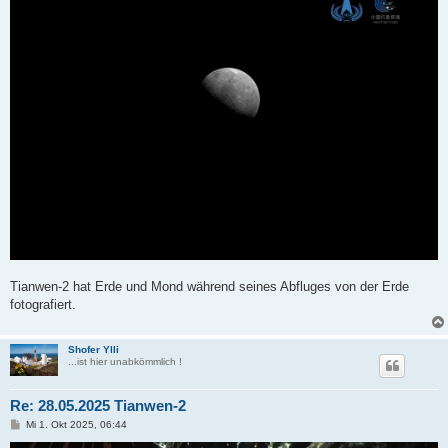
Tianwen-2 hat Erde und Mond während seines Abfluges von der Erde
fotografiert.
Shofer Ylli
...ist hier unabkömmlich !
Re: 28.05.2025 Tianwen-2
B
Mi 1. Okt 2025, 06:44
e
i