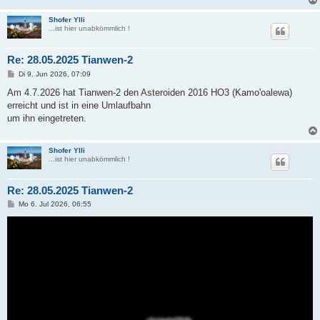
Shofer Ylli
...ist hier unabkömmlich !
Re: 28.05.2025 Tianwen-2
B
Di 9. Jun 2026, 07:09
e
i
Am 4.7.2026 hat Tianwen-2 den Asteroiden 2016 HO3 (Kamo'oalewa)
t
erreicht und ist in eine Umlaufbahn
r
a
um ihn eingetreten.
g
Shofer Ylli
...ist hier unabkömmlich !
Re: 28.05.2025 Tianwen-2
B
Mo 6. Jul 2026, 06:55
e
i
t
r
a
g