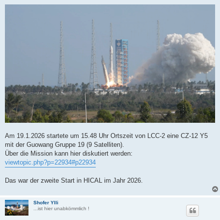
e
i
t
r
a
g
Am 19.1.2026 startete um 15.48 Uhr Ortszeit von LCC-2 eine CZ-12 Y5
mit der Guowang Gruppe 19 (9 Satelliten).
Über die Mission kann hier diskutiert werden:
viewtopic.php?p=22934#p22934
Das war der zweite Start in HICAL im Jahr 2026.
Shofer Ylli
...ist hier unabkömmlich !