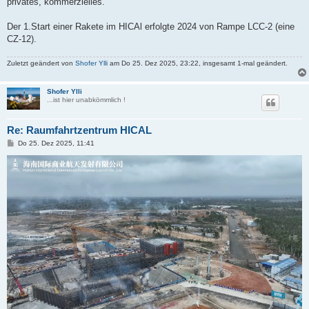
privates, kommerzielles.
Der 1.Start einer Rakete im HICAl erfolgte 2024 von Rampe LCC-2 (eine
CZ-12).
Zuletzt geändert von
Shofer Ylli
am Do 25. Dez 2025, 23:22, insgesamt 1-mal geändert.
Shofer Ylli
...ist hier unabkömmlich !
Re: Raumfahrtzentrum HICAL
B
Do 25. Dez 2025, 11:41
e
i
t
r
a
g