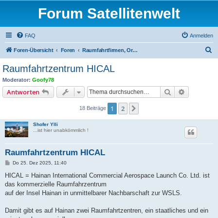
Forum Satellitenwelt
FAQ
Anmelden
S
Foren-Übersicht
Foren
Raumfahrtfirmen, Organisationen und Satellitenträger
u
Raumfahrtzentrum HICAL
c
Moderator:
Goofy78
h
Suche
Erweiterte
Antworten
e
1
2
Nächste
18 Beiträge
Shofer Ylli
...ist hier unabkömmlich !
Raumfahrtzentrum HICAL
B
Do 25. Dez 2025, 11:40
e
i
HICAL = Hainan International Commercial Aerospace Launch Co. Ltd. ist
t
das kommerzielle Raumfahrzentrum
r
a
auf der Insel Hainan in unmittelbarer Nachbarschaft zur WSLS.
g
Damit gibt es auf Hainan zwei Raumfahrtzentren, ein staatliches und ein