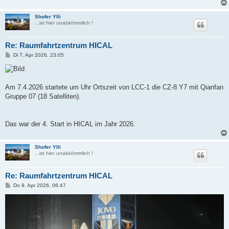
Shofer Ylli
...ist hier unabkömmlich !
Re: Raumfahrtzentrum HICAL
B
Di 7. Apr 2026, 23:05
e
i
t
r
a
Am 7.4.2026 startete um Uhr Ortszeit von LCC-1 die CZ-8 Y7 mit Qianfan
g
Gruppe 07 (18 Satelliten).
Das war der 4. Start in HICAL im Jahr 2026.
Shofer Ylli
...ist hier unabkömmlich !
Re: Raumfahrtzentrum HICAL
B
Do 9. Apr 2026, 06:47
e
i
t
r
a
g