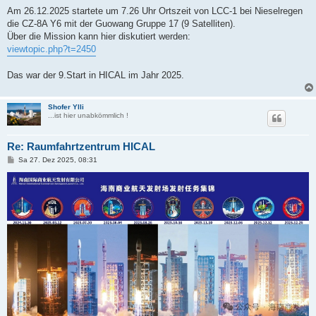
Am 26.12.2025 startete um 7.26 Uhr Ortszeit von LCC-1 bei Nieselregen
die CZ-8A Y6 mit der Guowang Gruppe 17 (9 Satelliten).
Über die Mission kann hier diskutiert werden:
viewtopic.php?t=2450
Das war der 9.Start in HICAL im Jahr 2025.
Shofer Ylli
...ist hier unabkömmlich !
Re: Raumfahrtzentrum HICAL
B
Sa 27. Dez 2025, 08:31
e
i
t
r
a
g