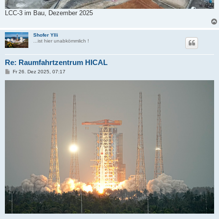
LCC-3 im Bau, Dezember 2025
Shofer Ylli
...ist hier unabkömmlich !
Re: Raumfahrtzentrum HICAL
B
Fr 26. Dez 2025, 07:17
e
i
t
r
a
g