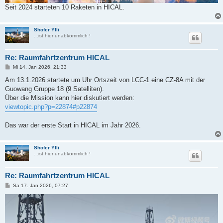
Seit 2024 starteten 10 Raketen in HICAL.
Shofer Ylli
...ist hier unabkömmlich !
Re: Raumfahrtzentrum HICAL
B
Mi 14. Jan 2026, 21:33
e
i
Am 13.1.2026 startete um Uhr Ortszeit von LCC-1 eine CZ-8A mit der
t
Guowang Gruppe 18 (9 Satelliten).
r
a
Über die Mission kann hier diskutiert werden:
g
viewtopic.php?p=22874#p22874
Das war der erste Start in HICAL im Jahr 2026.
Shofer Ylli
...ist hier unabkömmlich !
Re: Raumfahrtzentrum HICAL
B
Sa 17. Jan 2026, 07:27
e
i
t
r
a
g