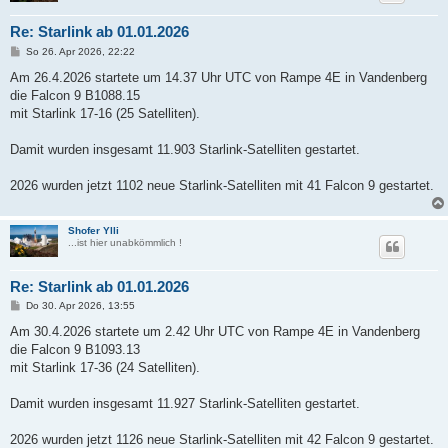
Re: Starlink ab 01.01.2026
B
So 26. Apr 2026, 22:22
e
i
Am 26.4.2026 startete um 14.37 Uhr UTC von Rampe 4E in Vandenberg
t
die Falcon 9 B1088.15
r
a
mit Starlink 17-16 (25 Satelliten).
g
Damit wurden insgesamt 11.903 Starlink-Satelliten gestartet.
2026 wurden jetzt 1102 neue Starlink-Satelliten mit 41 Falcon 9 gestartet.
Shofer Ylli
...ist hier unabkömmlich !
Re: Starlink ab 01.01.2026
B
Do 30. Apr 2026, 13:55
e
i
Am 30.4.2026 startete um 2.42 Uhr UTC von Rampe 4E in Vandenberg
t
die Falcon 9 B1093.13
r
a
mit Starlink 17-36 (24 Satelliten).
g
Damit wurden insgesamt 11.927 Starlink-Satelliten gestartet.
2026 wurden jetzt 1126 neue Starlink-Satelliten mit 42 Falcon 9 gestartet.