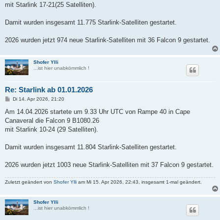
a
mit Starlink 17-21(25 Satelliten).
g
Damit wurden insgesamt 11.775 Starlink-Satelliten gestartet.
2026 wurden jetzt 974 neue Starlink-Satelliten mit 36 Falcon 9 gestartet.
Shofer Ylli
...ist hier unabkömmlich !
Re: Starlink ab 01.01.2026
B
Di 14. Apr 2026, 21:20
e
i
Am 14.04.2026 startete um 9.33 Uhr UTC von Rampe 40 in Cape
t
Canaveral die Falcon 9 B1080.26
r
a
mit Starlink 10-24 (29 Satelliten).
g
Damit wurden insgesamt 11.804 Starlink-Satelliten gestartet.
2026 wurden jetzt 1003 neue Starlink-Satelliten mit 37 Falcon 9 gestartet.
Zuletzt geändert von
Shofer Ylli
am Mi 15. Apr 2026, 22:43, insgesamt 1-mal geändert.
Shofer Ylli
...ist hier unabkömmlich !