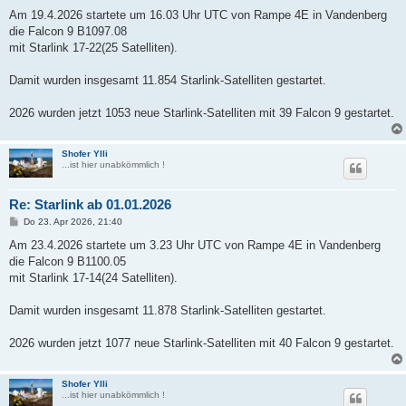
e
i
Am 19.4.2026 startete um 16.03 Uhr UTC von Rampe 4E in Vandenberg
t
die Falcon 9 B1097.08
r
a
mit Starlink 17-22(25 Satelliten).
g
Damit wurden insgesamt 11.854 Starlink-Satelliten gestartet.
2026 wurden jetzt 1053 neue Starlink-Satelliten mit 39 Falcon 9 gestartet.
Shofer Ylli
...ist hier unabkömmlich !
Re: Starlink ab 01.01.2026
B
Do 23. Apr 2026, 21:40
e
i
Am 23.4.2026 startete um 3.23 Uhr UTC von Rampe 4E in Vandenberg
t
die Falcon 9 B1100.05
r
a
mit Starlink 17-14(24 Satelliten).
g
Damit wurden insgesamt 11.878 Starlink-Satelliten gestartet.
2026 wurden jetzt 1077 neue Starlink-Satelliten mit 40 Falcon 9 gestartet.
Shofer Ylli
...ist hier unabkömmlich !