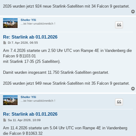
2026 wurden jetzt 924 neue Starlink-Satelliten mit 34 Falcon 9 gestartet.
Shofer Ylli
...ist hier unabkömmlich !
Re: Starlink ab 01.01.2026
B
Di 7. Apr 2026, 06:55
e
i
Am 7.4.2026 startete um 2.50 Uhr UTC von Rampe 4E in Vandenberg die
t
Falcon 9 B1103.01
r
a
mit Starlink 17-35 (25 Satelliten).
g
Damit wurden insgesamt 11.750 Starlink-Satelliten gestartet.
2026 wurden jetzt 949 neue Starlink-Satelliten mit 35 Falcon 9 gestartet.
Shofer Ylli
...ist hier unabkömmlich !
Re: Starlink ab 01.01.2026
B
Sa 11. Apr 2026, 10:09
e
i
Am 11.4.2026 startete um 5.04 Uhr UTC von Rampe 4E in Vandenberg
t
die Falcon 9 B1063.32
r