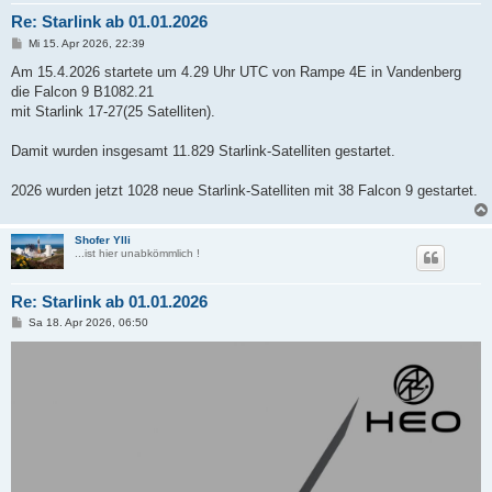
Re: Starlink ab 01.01.2026
B
Mi 15. Apr 2026, 22:39
e
i
Am 15.4.2026 startete um 4.29 Uhr UTC von Rampe 4E in Vandenberg
t
die Falcon 9 B1082.21
r
a
mit Starlink 17-27(25 Satelliten).
g
Damit wurden insgesamt 11.829 Starlink-Satelliten gestartet.
2026 wurden jetzt 1028 neue Starlink-Satelliten mit 38 Falcon 9 gestartet.
Shofer Ylli
...ist hier unabkömmlich !
Re: Starlink ab 01.01.2026
B
Sa 18. Apr 2026, 06:50
e
i
t
r
a
g