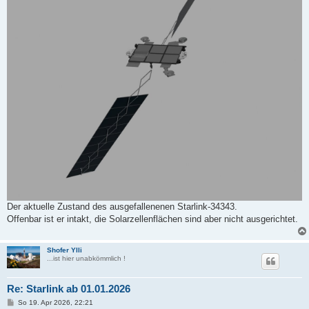
Der aktuelle Zustand des ausgefallenenen Starlink-34343.
Offenbar ist er intakt, die Solarzellenflächen sind aber nicht ausgerichtet.
Shofer Ylli
...ist hier unabkömmlich !
Re: Starlink ab 01.01.2026
B
So 19. Apr 2026, 22:21