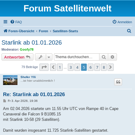
Forum Satellitenwelt
FAQ
Anmelden
S
Foren-Übersicht
Foren
Satelliten-Starts
u
Starlink ab 01.01.2026
c
Moderator:
Goofy78
h
Suche
Erweiterte
Antworten
e
Seite
5
von
8
1
3
4
5
6
7
8
Vorherige
Nächste
79 Beiträge
…
Shofer Ylli
...ist hier unabkömmlich !
Re: Starlink ab 01.01.2026
B
Fr 3. Apr 2026, 19:36
e
i
Am 02.04.2026 startete um 11.55 Uhr UTC von Rampe 40 in Cape
t
Canaveral die Falcon 9 B1085.15
r
a
mit Starlink 10-58 (29 Satelliten).
g
Damit wurden insgesamt 11.725 Starlink-Satelliten gestartet.