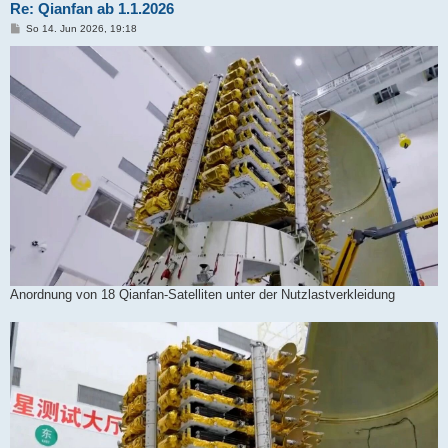
Re: Qianfan ab 1.1.2026
B
So 14. Jun 2026, 19:18
e
i
t
r
a
g
Anordnung von 18 Qianfan-Satelliten unter der Nutzlastverkleidung