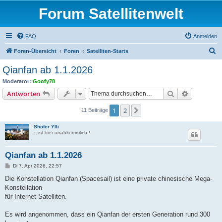
Forum Satellitenwelt
FAQ
Anmelden
S
Foren-Übersicht
Foren
Satelliten-Starts
u
Qianfan ab 1.1.2026
c
Moderator:
Goofy78
h
Suche
Erweiterte
Antworten
e
1
2
Nächste
11 Beiträge
Shofer Ylli
...ist hier unabkömmlich !
Qianfan ab 1.1.2026
B
Di 7. Apr 2026, 22:57
e
i
Die Konstellation Qianfan (Spacesail) ist eine private chinesische Mega-
t
Konstellation
r
a
für Internet-Satelliten.
g
Es wird angenommen, dass ein Qianfan der ersten Generation rund 300