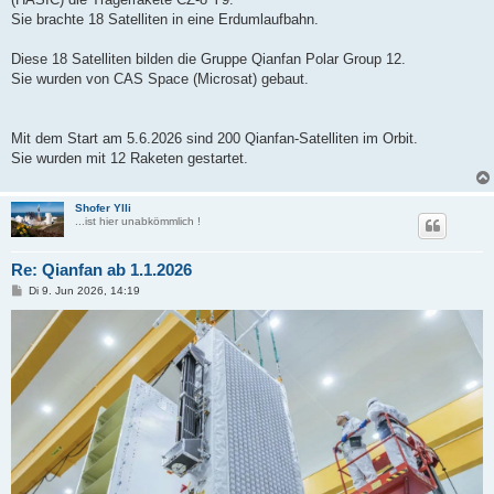
r
a
Sie brachte 18 Satelliten in eine Erdumlaufbahn.
g
Diese 18 Satelliten bilden die Gruppe Qianfan Polar Group 12.
Sie wurden von CAS Space (Microsat) gebaut.
Mit dem Start am 5.6.2026 sind 200 Qianfan-Satelliten im Orbit.
Sie wurden mit 12 Raketen gestartet.
Shofer Ylli
...ist hier unabkömmlich !
Re: Qianfan ab 1.1.2026
B
Di 9. Jun 2026, 14:19
e
i
t
r
a
g