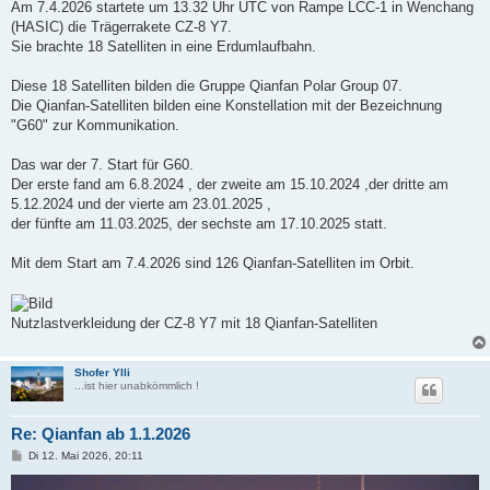
a
Am 7.4.2026 startete um 13.32 Uhr UTC von Rampe LCC-1 in Wenchang
g
(HASIC) die Trägerrakete CZ-8 Y7.
Sie brachte 18 Satelliten in eine Erdumlaufbahn.
Diese 18 Satelliten bilden die Gruppe Qianfan Polar Group 07.
Die Qianfan-Satelliten bilden eine Konstellation mit der Bezeichnung
"G60" zur Kommunikation.
Das war der 7. Start für G60.
Der erste fand am 6.8.2024 , der zweite am 15.10.2024 ,der dritte am
5.12.2024 und der vierte am 23.01.2025 ,
der fünfte am 11.03.2025, der sechste am 17.10.2025 statt.
Mit dem Start am 7.4.2026 sind 126 Qianfan-Satelliten im Orbit.
Nutzlastverkleidung der CZ-8 Y7 mit 18 Qianfan-Satelliten
Shofer Ylli
...ist hier unabkömmlich !
Re: Qianfan ab 1.1.2026
B
Di 12. Mai 2026, 20:11
e
i