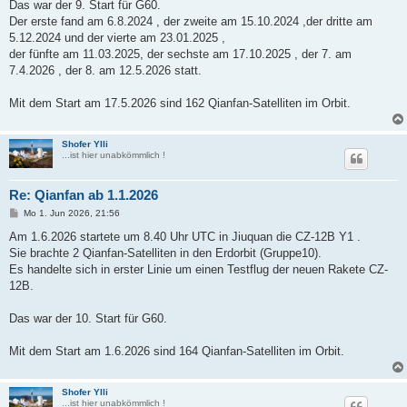
Das war der 9. Start für G60.
Der erste fand am 6.8.2024 , der zweite am 15.10.2024 ,der dritte am
5.12.2024 und der vierte am 23.01.2025 ,
der fünfte am 11.03.2025, der sechste am 17.10.2025 , der 7. am
7.4.2026 , der 8. am 12.5.2026 statt.
Mit dem Start am 17.5.2026 sind 162 Qianfan-Satelliten im Orbit.
Shofer Ylli
...ist hier unabkömmlich !
Re: Qianfan ab 1.1.2026
B
Mo 1. Jun 2026, 21:56
e
i
Am 1.6.2026 startete um 8.40 Uhr UTC in Jiuquan die CZ-12B Y1 .
t
Sie brachte 2 Qianfan-Satelliten in den Erdorbit (Gruppe10).
r
a
Es handelte sich in erster Linie um einen Testflug der neuen Rakete CZ-
g
12B.
Das war der 10. Start für G60.
Mit dem Start am 1.6.2026 sind 164 Qianfan-Satelliten im Orbit.
Shofer Ylli
...ist hier unabkömmlich !