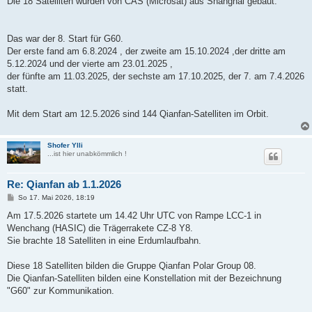
Die 18 Satelliten wurden von CAS (Microsat) aus Shanghai gebaut.
Das war der 8. Start für G60.
Der erste fand am 6.8.2024 , der zweite am 15.10.2024 ,der dritte am
5.12.2024 und der vierte am 23.01.2025 ,
der fünfte am 11.03.2025, der sechste am 17.10.2025, der 7. am 7.4.2026
statt.
Mit dem Start am 12.5.2026 sind 144 Qianfan-Satelliten im Orbit.
Shofer Ylli
...ist hier unabkömmlich !
Re: Qianfan ab 1.1.2026
B
So 17. Mai 2026, 18:19
e
i
Am 17.5.2026 startete um 14.42 Uhr UTC von Rampe LCC-1 in
t
Wenchang (HASIC) die Trägerrakete CZ-8 Y8.
r
a
Sie brachte 18 Satelliten in eine Erdumlaufbahn.
g
Diese 18 Satelliten bilden die Gruppe Qianfan Polar Group 08.
Die Qianfan-Satelliten bilden eine Konstellation mit der Bezeichnung
"G60" zur Kommunikation.