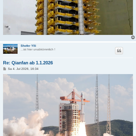
Shofer Ylli
...ist hier unabkömmlich !
Re: Qianfan ab 1.1.2026
B
Sa 4. Jul 2026, 16:34
e
i
t
r
a
g