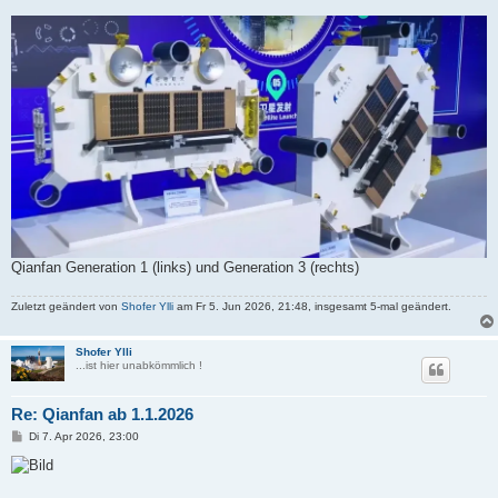
Qianfan Generation 1 (links) und Generation 3 (rechts)
Zuletzt geändert von
Shofer Ylli
am Fr 5. Jun 2026, 21:48, insgesamt 5-mal geändert.
Shofer Ylli
...ist hier unabkömmlich !
Re: Qianfan ab 1.1.2026
B
Di 7. Apr 2026, 23:00
e
i
t
r