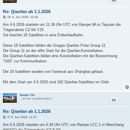
Re: Qianfan ab 1.1.2026
B
Do 4. Jun 2026, 22:34
e
i
Am 4.6.2026 startete um 11.39 Uhr UTC von Rampe 9A in Taiyuan die
t
Trägerrakete CZ-6A Y25.
r
a
Sie brachte 18 Satelliten in eine Erdumlaufbahn.
g
Diese 18 Satelliten bilden die Gruppe Qianfan Polar Group 11.
Die Group 11 ist der elfte Start für die Qianfan-Konstellation.
Die Qianfan-Satelliten bilden eine Konstellation mit der Bezeichnung
"G60" zur Kommunikation.
Die 18 Satelliten wurden von Genesat aus Shanghai gebaut.
Mit dem Start am 4.6.2026 sind 182 Qianfan-Satelliten im Orbit.
Shofer Ylli
...ist hier unabkömmlich !
Re: Qianfan ab 1.1.2026
B
Fr 5. Jun 2026, 21:37
e
i
Am 5.6.2026 startete um 6.34 Uhr UTC von Rampe LCC-1 in Wenchang
t
(HASIC) die Trägerrakete CZ-8 Y9.