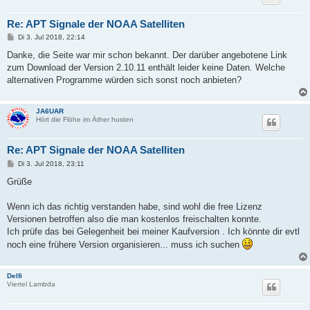
Re: APT Signale der NOAA Satelliten
B
Di 3. Jul 2018, 22:14
e
i
Danke, die Seite war mir schon bekannt. Der darüber angebotene Link
t
zum Download der Version 2.10.11 enthält leider keine Daten. Welche
r
a
alternativen Programme würden sich sonst noch anbieten?
g
JA6UAR
Hört die Flöhe im Äther husten
Re: APT Signale der NOAA Satelliten
B
Di 3. Jul 2018, 23:11
e
i
Grüße
t
r
a
Wenn ich das richtig verstanden habe, sind wohl die free Lizenz
g
Versionen betroffen also die man kostenlos freischalten konnte.
Ich prüfe das bei Gelegenheit bei meiner Kaufversion . Ich könnte dir evtl
noch eine frühere Version organisieren... muss ich suchen
Delfi
Viertel Lambda