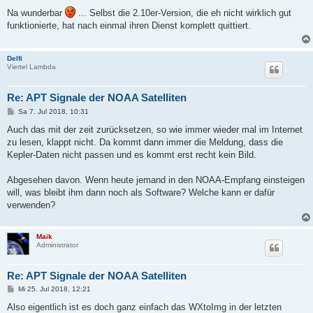
e
i
Na wunderbar
... Selbst die 2.10er-Version, die eh nicht wirklich gut
t
funktionierte, hat nach einmal ihren Dienst komplett quittiert.
r
a
g
Delfi
Viertel Lambda
Re: APT Signale der NOAA Satelliten
B
Sa 7. Jul 2018, 10:31
e
i
Auch das mit der zeit zurücksetzen, so wie immer wieder mal im Internet
t
zu lesen, klappt nicht. Da kommt dann immer die Meldung, dass die
r
a
Kepler-Daten nicht passen und es kommt erst recht kein Bild.
g
Abgesehen davon. Wenn heute jemand in den NOAA-Empfang einsteigen
will, was bleibt ihm dann noch als Software? Welche kann er dafür
verwenden?
Maik
Administrator
Re: APT Signale der NOAA Satelliten
B
Mi 25. Jul 2018, 12:21
e
i
Also eigentlich ist es doch ganz einfach das WXtoImg in der letzten