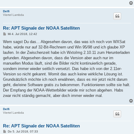
Delfi
Viertel Lambda
Re: APT Signale der NOAA Satelliten
B
Mi 4. Jul 2018, 12:42
e
i
Wem sagst Du das... Abgesehen davon, das was ich noch von WXSat
t
habe, würde nur auf 32-Bit-Rechnern und Win 95/98 und ich glaube XP
r
a
laufen. In der Zwischenzeit habe ich WxtoImg 2.10.11 zum Herunterladen
g
gefunden. Abgesehen davon, dass die Version aber auch nur im
manuellen Modus läuft, sind die Bilder nicht kontinuierlich gerade,
sondern immer wieder seitlich versetzt. Das habe ich von der 2.11er-
Version so nicht gekannt. Womit das auch keine wirkliche Lösung ist.
Grundsätzlich möchte ich noch erwähnen, dass es mir jetzt nicht darum
geht, die/eine Software gratis zu bekommen. Funktionieren sollte sie halt.
Der Empfang der NOAA-Wetterbilder würde mir schon abgehen. Habs
zwar nicht ständig gemacht, aber doch immer wieder mal.
Delfi
Viertel Lambda
Re: APT Signale der NOAA Satelliten
B
Do 5. Jul 2018, 07:33