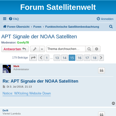
Forum Satellitenwelt
FAQ
Anmelden
S
Foren-Übersicht
Foren
Funktechnische Satellitenbeobachtung
u
APT Signale der NOAA Satelliten
c
Moderator:
Goofy78
h
Suche
Erweiterte
Antworten
e
Seite
15
von
18
1
13
14
15
16
17
18
Vorherige
Nächst
179 Beiträge
…
Maik
Administrator
Re: APT Signale der NOAA Satelliten
B
Di 3. Jul 2018, 21:13
e
i
Notice: WXtoImg Website Down
t
r
a
g
Delfi
Viertel Lambda