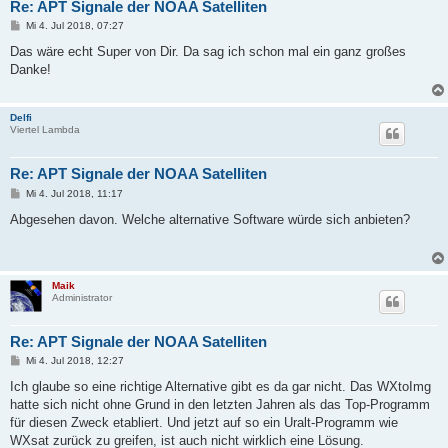
Re: APT Signale der NOAA Satelliten
B
Mi 4. Jul 2018, 07:27
e
i
Das wäre echt Super von Dir. Da sag ich schon mal ein ganz großes
t
Danke!
r
a
g
Delfi
Viertel Lambda
Re: APT Signale der NOAA Satelliten
B
Mi 4. Jul 2018, 11:17
e
i
Abgesehen davon. Welche alternative Software würde sich anbieten?
t
r
a
g
Maik
Administrator
Re: APT Signale der NOAA Satelliten
B
Mi 4. Jul 2018, 12:27
e
i
Ich glaube so eine richtige Alternative gibt es da gar nicht. Das WXtoImg
t
hatte sich nicht ohne Grund in den letzten Jahren als das Top-Programm
r
a
für diesen Zweck etabliert. Und jetzt auf so ein Uralt-Programm wie
g
WXsat zurück zu greifen, ist auch nicht wirklich eine Lösung.