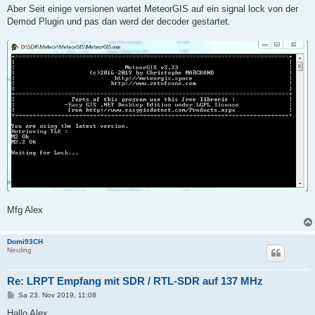
Aber Seit einige versionen wartet MeteorGIS auf ein signal lock von der
Demod Plugin und pas dan werd der decoder gestartet.
Mfg Alex
Domi93CH
Neuling
Re: LRPT Empfang mit SDR / RTL-SDR auf 137 MHz
B
Sa 23. Nov 2019, 11:08
e
i
Hallo Alex