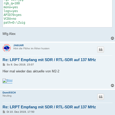
rgb_q=100

mono=yes

logs=yes

APID70=yes

VCDU=no

path=D:\Zuig

[GEO]

Mfg Alex
RoughStartTimeUTC=24-11-2019

TleFileName=D:\SDR\Meteor\M2.2_tle.txt

Alfa_M2=110.8

JA6UAR
Delta_M2=32

Hört die Flöhe im Äther husten
Alfa_M22=110.8

Delta_M22=-4.8

Re: LRPT Empfang mit SDR / RTL-SDR auf 137 MHz
[FAST]

B
FORMAT=jpg

So 8. Dez 2019, 15:07
e
R=1

i
Hier mal wieder das aktuelle von M2-2
G=2

t
r
a
g
Domi93CH
Neuling
Re: LRPT Empfang mit SDR / RTL-SDR auf 137 MHz
B
Di 10. Dez 2019, 17:50
e