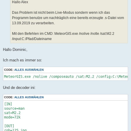
a
Hallo Alex
g
Das Problem ist nicht beim Live-Modus sondern wenn ich das
Programm benutze um nachträglich eine bereits erzeugte .s-Datei vom
13.09.2019 zu verarbeiten.
Mit den Befehlen im CMD: MeteorGIS.exe /nolive /notle /sat:M2.2
/input:C:/Pfad/Dateiname
Hallo Dominic,
Ich mach es immer so:
CODE:
ALLES AUSWÄHLEN
MeteorGIS.exe /nolive /composeauto /sat:M2.2 /config:C:\Meteor
Und de decoder ini:
CODE:
ALLES AUSWÄHLEN
[IN]

source=man

sat=M2.2

mode=72k

[OUT]

rgb=125.jpg
