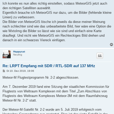
i
Ich konnte es nun alles richtig einstellen, sodass MeteorGIS jetzt auch
t
den richtigen Satelliten auswählt.
r
a
Eigentlich brauche ich MeteorGIS nur dazu, um die Bilder (fehlende kleine
g
Linien) zu verbessern.
Die Bilder von MeteorGIS lösche ich jeweils da diese meiner Meinung
nach schlechter sind wie das unbearbeitete Bild, hier wäre eine Option die
wie WxtoImg die Bilder so lässt wie sie sind und einfach eine Karte
drauflegt. Und nicht wie MeteorGIS ein Rechteckiges Bild drehen und
danach in ein schwarzes Viereck einfügen.
Happysat
Neuling
Re: LRPT Empfang mit SDR / RTL-SDR auf 137 MHz
B
Di 10. Dez 2019, 19:06
e
i
Meteor-M Flugtestprogramm Nr. 2-2 abgeschlossen.
t
r
a
Am 7. Dezember 2019 fand eine Sitzung der staatlichen Kommission für
g
Flugtests von Weltraum Komplexen mit dem Titel „Zum Abschluss von
Flugtests des Weltraum Komplexes Meteor-3M mit dem Raumfahrzeug
Meteor-M Nr. 2-2“ statt.
Der Meteor-M-Satellit Nr. 2-2 wurde am 5. Juli 2019 erfolgreich vom