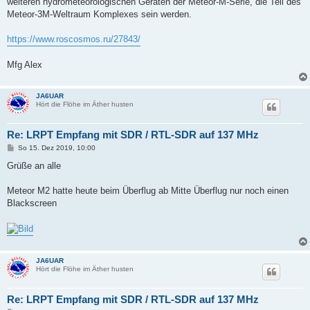
weiteren hydrometeorologischen Geräten der Meteor-M-Serie, die Teil des
Meteor-3M-Weltraum Komplexes sein werden.
https://www.roscosmos.ru/27843/
Mfg Alex
JA6UAR
Hört die Flöhe im Äther husten
Re: LRPT Empfang mit SDR / RTL-SDR auf 137 MHz
B
So 15. Dez 2019, 10:00
e
i
Grüße an alle
t
r
a
Meteor M2 hatte heute beim Überflug ab Mitte Überflug nur noch einen
g
Blackscreen
JA6UAR
Hört die Flöhe im Äther husten
Re: LRPT Empfang mit SDR / RTL-SDR auf 137 MHz