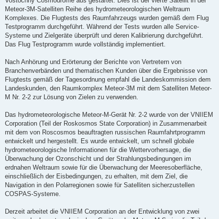
Vostochny Cosmodrome aus gestartet. Dies ist der vierte Satellit in der
Meteor-3M-Satelliten Reihe des hydrometeorologischen Weltraum
Komplexes. Die Flugtests des Raumfahrzeugs wurden gemäß dem Flug
Testprogramm durchgeführt. Während der Tests wurden alle Service-
Systeme und Zielgeräte überprüft und deren Kalibrierung durchgeführt.
Das Flug Testprogramm wurde vollständig implementiert.
Nach Anhörung und Erörterung der Berichte von Vertretern von
Branchenverbänden und thematischen Kunden über die Ergebnisse von
Flugtests gemäß der Tagesordnung empfahl die Landeskommission dem
Landeskunden, den Raumkomplex Meteor-3M mit dem Satelliten Meteor-
M Nr. 2-2 zur Lösung von Zielen zu verwenden.
Das hydrometeorologische Meteor-M-Gerät Nr. 2-2 wurde von der VNIIEM
Corporation (Teil der Roskosmos State Corporation) in Zusammenarbeit
mit dem von Roscosmos beauftragten russischen Raumfahrtprogramm
entwickelt und hergestellt. Es wurde entwickelt, um schnell globale
hydrometeorologische Informationen für die Wettervorhersage, die
Überwachung der Ozonschicht und der Strahlungsbedingungen im
erdnahen Weltraum sowie für die Überwachung der Meeresoberfläche,
einschließlich der Eisbedingungen, zu erhalten, mit dem Ziel, die
Navigation in den Polarregionen sowie für Satelliten sicherzustellen
COSPAS-Systeme.
Derzeit arbeitet die VNIIEM Corporation an der Entwicklung von zwei