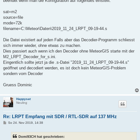
beendet wenn man die Konfiguration auf folgendes einstellt:
r
a
g
sat=m2
source=file
mode=72k
filename=C:\Meteor\Daten\2019_11_24_LRPT_09-19-44.s
Die Datei existiert auf jeden Falls aber das Decodier-Programm schliesst
sich immer wieder, ohne etwas zu machen.
Dies passiert auch wenn ich den Decoder ohne MeteorGIS starte mit der
M2_LRPT_Decoder_for_s.ini.
Eingentlich sollte jetzt ja die .s-Datei "2019_11_24_LRPT_09-19-44.s"
geöffnet und decodiert werden, es ist doch kein MeteorGIS-Problem
sondern vom Decoder
Gruess Dominic
Happysat
Neuling
Re: LRPT Empfang mit SDR / RTL-SDR auf 137 MHz
B
So 24. Nov 2019, 14:38
e
i
t
Domi93CH hat geschrieben:
r