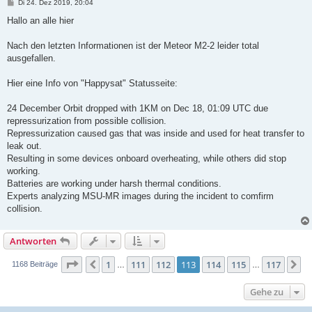
B
Di 24. Dez 2019, 20:04
e
i
Hallo an alle hier
t
r
a
Nach den letzten Informationen ist der Meteor M2-2 leider total
g
ausgefallen.
Hier eine Info von "Happysat" Statusseite:
24 December Orbit dropped with 1KM on Dec 18, 01:09 UTC due
repressurization from possible collision.
Repressurization caused gas that was inside and used for heat transfer to
leak out.
Resulting in some devices onboard overheating, while others did stop
working.
Batteries are working under harsh thermal conditions.
Experts analyzing MSU-MR images during the incident to comfirm
collision.
Antworten
Seite
113
von
117
1
111
112
113
114
115
117
Vorherige
N
1168 Beiträge
…
…
Gehe zu