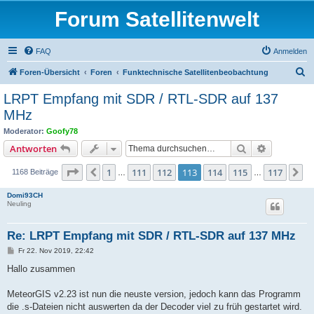
Forum Satellitenwelt
FAQ
Anmelden
S
Foren-Übersicht
Foren
Funktechnische Satellitenbeobachtung
u
LRPT Empfang mit SDR / RTL-SDR auf 137
c
MHz
h
Moderator:
Goofy78
e
Suche
Erweiterte
Antworten
Seite
113
von
117
1
111
112
113
114
115
117
Vorherige
N
1168 Beiträge
…
…
Domi93CH
Neuling
Re: LRPT Empfang mit SDR / RTL-SDR auf 137 MHz
B
Fr 22. Nov 2019, 22:42
e
i
Hallo zusammen
t
r
a
MeteorGIS v2.23 ist nun die neuste version, jedoch kann das Programm
g
die .s-Dateien nicht auswerten da der Decoder viel zu früh gestartet wird.