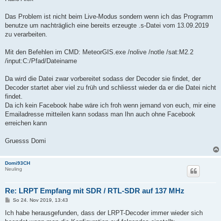
t
r
a
Das Problem ist nicht beim Live-Modus sondern wenn ich das Programm
g
benutze um nachträglich eine bereits erzeugte .s-Datei vom 13.09.2019
zu verarbeiten.
Mit den Befehlen im CMD: MeteorGIS.exe /nolive /notle /sat:M2.2
/input:C:/Pfad/Dateiname
Da wird die Datei zwar vorbereitet sodass der Decoder sie findet, der
Decoder startet aber viel zu früh und schliesst wieder da er die Datei nicht
findet.
Da ich kein Facebook habe wäre ich froh wenn jemand von euch, mir eine
Emailadresse mitteilen kann sodass man Ihn auch ohne Facebook
erreichen kann
Gruesss Domi
Domi93CH
Neuling
Re: LRPT Empfang mit SDR / RTL-SDR auf 137 MHz
B
So 24. Nov 2019, 13:43
e
i
Ich habe herausgefunden, dass der LRPT-Decoder immer wieder sich
t