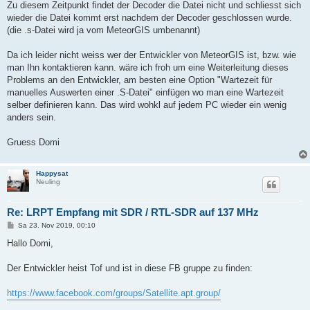
Zu diesem Zeitpunkt findet der Decoder die Datei nicht und schliesst sich
wieder die Datei kommt erst nachdem der Decoder geschlossen wurde.
(die .s-Datei wird ja vom MeteorGIS umbenannt)
Da ich leider nicht weiss wer der Entwickler von MeteorGIS ist, bzw. wie
man Ihn kontaktieren kann. wäre ich froh um eine Weiterleitung dieses
Problems an den Entwickler, am besten eine Option "Wartezeit für
manuelles Auswerten einer .S-Datei" einfügen wo man eine Wartezeit
selber definieren kann. Das wird wohkl auf jedem PC wieder ein wenig
anders sein.
Gruess Domi
Happysat
Neuling
Re: LRPT Empfang mit SDR / RTL-SDR auf 137 MHz
B
Sa 23. Nov 2019, 00:10
e
i
Hallo Domi,
t
r
a
Der Entwickler heist Tof und ist in diese FB gruppe zu finden:
g
https://www.facebook.com/groups/Satellite.apt.group/